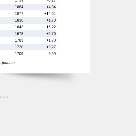
1739
-6,17
1684
+4,84
1877
+14,61
1836
+1,73
1643
-15,22
1678
+2,70
1783
+1,70
1720
+9,27
1709
-6,59
s joueurs
so.fr