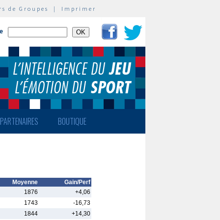
rs de Groupes
|
Imprimer
te
PARTENAIRES
BOUTIQUE
Moyenne
Gain/Perf
1876
+4,06
1743
-16,73
1844
+14,30