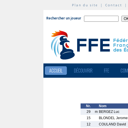
Plan du site
|
Contact
Rechercher un joueur
ACCUEIL
DÉCOUVRIR
FFE
COM
Nr.
Nom
29
m
BERGEZ Luc
15
BLONDEL Jerome
12
COULAND David