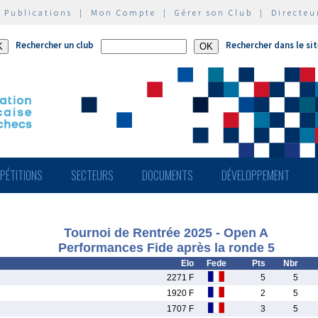
|
Publications
|
Mon Compte
|
Gérer son Club
|
Directeu
Rechercher un club
Rechercher dans le si
PÉTITIONS
SECTEURS
DOCUMENTS
DÉVELOPPEMENT
Tournoi de Rentrée 2025 - Open A
Performances Fide après la ronde 5
Elo
Fede
Pts
Nbr
2271 F
5
5
1920 F
2
5
1707 F
3
5