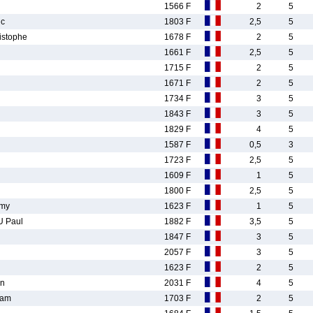
1566 F
2
5
ic
1803 F
2,5
5
istophe
1678 F
2
5
1661 F
2,5
5
1715 F
2
5
1671 F
2
5
1734 F
3
5
1843 F
3
5
1829 F
4
5
1587 F
0,5
3
1723 F
2,5
5
1609 F
1
5
1800 F
2,5
5
my
1623 F
1
5
 Paul
1882 F
3,5
5
1847 F
3
5
2057 F
3
5
1623 F
2
5
en
2031 F
4
5
ham
1703 F
2
5