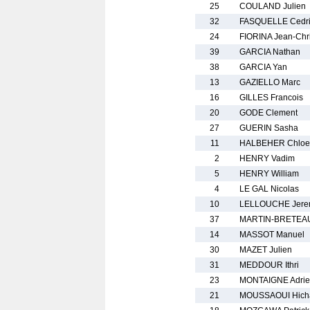
25
COULAND Julien
32
FASQUELLE Cedr
24
FIORINA Jean-Chr
39
GARCIA Nathan
38
GARCIA Yan
13
GAZIELLO Marc
16
GILLES Francois
20
GODE Clement
27
GUERIN Sasha
11
HALBEHER Chloe
2
HENRY Vadim
5
HENRY William
4
LE GAL Nicolas
10
LELLOUCHE Jere
37
MARTIN-BRETEAU
14
MASSOT Manuel
30
MAZET Julien
31
MEDDOUR Ithri
23
MONTAIGNE Adri
21
MOUSSAOUI Hic