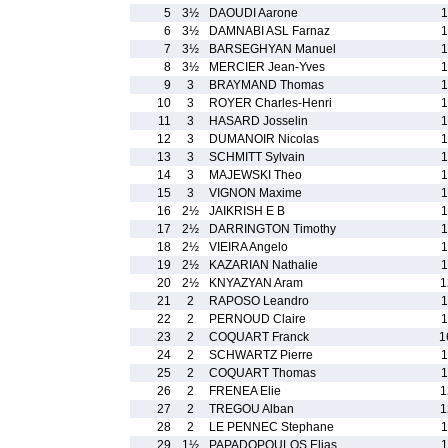
5
3½
DAOUDI Aarone
1
6
3½
DAMNABI ASL Farnaz
1
7
3½
BARSEGHYAN Manuel
1
8
3½
MERCIER Jean-Yves
1
9
3
BRAYMAND Thomas
1
10
3
ROYER Charles-Henri
1
11
3
HASARD Josselin
1
12
3
DUMANOIR Nicolas
1
13
3
SCHMITT Sylvain
1
14
3
MAJEWSKI Theo
1
15
3
VIGNON Maxime
1
16
2½
JAIKRISH E B
1
17
2½
DARRINGTON Timothy
1
18
2½
VIEIRA Angelo
1
19
2½
KAZARIAN Nathalie
1
20
2½
KNYAZYAN Aram
1
21
2
RAPOSO Leandro
1
22
2
PERNOUD Claire
1
23
2
COQUART Franck
1
24
2
SCHWARTZ Pierre
1
25
2
COQUART Thomas
1
26
2
FRENEA Elie
1
27
2
TREGOU Alban
1
28
2
LE PENNEC Stephane
1
29
1½
PAPADOPOULOS Elias
1