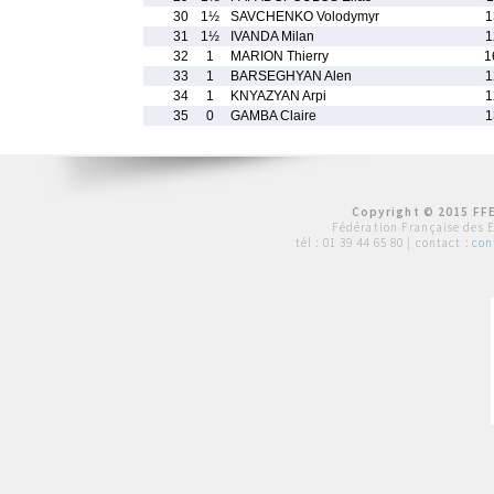
30
1½
SAVCHENKO Volodymyr
1
31
1½
IVANDA Milan
1
32
1
MARION Thierry
1
33
1
BARSEGHYAN Alen
1
34
1
KNYAZYAN Arpi
1
35
0
GAMBA Claire
1
Copyright © 2015 FFE
Fédération Française des 
tél :
01 39 44 65 80
| contact :
con