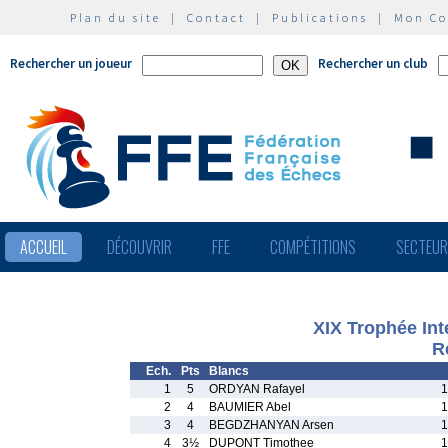
Plan du site
|
Contact
|
Publications
|
Mon C
Rechercher un joueur
Rechercher un club
ACCUEIL
DÉCOUVRIR
FFE
COMPÉTITIONS
SECTEU
XIX Trophée Int
R
Ech.
Pts
Blancs
1
5
ORDYAN Rafayel
1
2
4
BAUMIER Abel
1
3
4
BEGDZHANYAN Arsen
1
4
3½
DUPONT Timothee
1