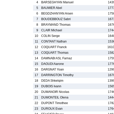
4
BARSEGHYAN Manuel
143
5
BAUMIER Abel
177
6
BEGDZHANYAN Arsen
175
7
BOUDEBBOUZ Sabri
167
8
BRAYMAND Thomas
167
9
CLAIR Michael
174
10
COLIN Serge
164
11
CONTANT Nathan
153
12
COQUART Franck
161
13
COQUART Thomas
158
14
DAMNABI ASL Farnaz
175
15
DAOUDI Aarone
177
16
DARGNAT Yoan
129
17
DARRINGTON Timothy
167
18
DEDA Shkelqim
139
19
DUBOIS Ivann
156
20
DUMANOIR Nicolas
174
21
DUMONTEIL Olena
144
22
DUPONT Timothee
178
23
DUROUX Evan
176