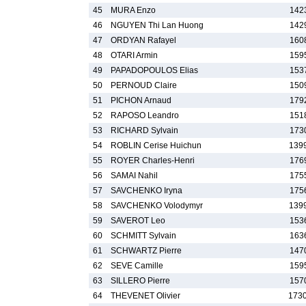
45
MURA Enzo
142
46
NGUYEN Thi Lan Huong
142
47
ORDYAN Rafayel
160
48
OTARI Armin
159
49
PAPADOPOULOS Elias
153
50
PERNOUD Claire
150
51
PICHON Arnaud
179
52
RAPOSO Leandro
151
53
RICHARD Sylvain
173
54
ROBLIN Cerise Huichun
139
55
ROYER Charles-Henri
176
56
SAMAI Nahil
175
57
SAVCHENKO Iryna
175
58
SAVCHENKO Volodymyr
139
59
SAVEROT Leo
153
60
SCHMITT Sylvain
163
61
SCHWARTZ Pierre
147
62
SEVE Camille
159
63
SILLERO Pierre
157
64
THEVENET Olivier
173