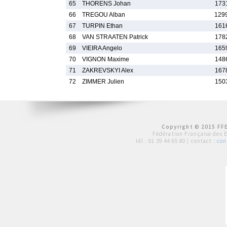
65
THORENS Johan
173
66
TREGOU Alban
129
67
TURPIN Ethan
161
68
VAN STRAATEN Patrick
178
69
VIEIRA Angelo
165
70
VIGNON Maxime
148
71
ZAKREVSKYI Alex
167
72
ZIMMER Julien
150
Copyright © 2015 FFE
Fédération Française des 
tél :
01 39 44 65 80
| contact :
con