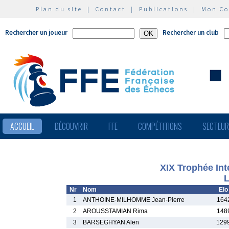
Plan du site
|
Contact
|
Publications
|
Mon C
Rechercher un joueur
Rechercher un club
ACCUEIL
DÉCOUVRIR
FFE
COMPÉTITIONS
SECTEU
XIX Trophée Int
L
Nr
Nom
Elo
1
ANTHOINE-MILHOMME Jean-Pierre
164
2
AROUSSTAMIAN Rima
148
3
BARSEGHYAN Alen
129