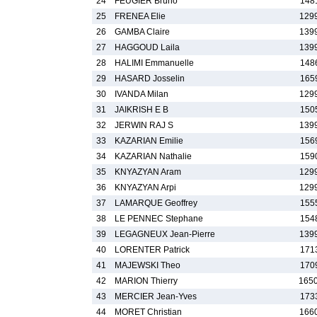
24
FEUGIER Bruno
148
25
FRENEA Elie
129
26
GAMBA Claire
139
27
HAGGOUD Laila
139
28
HALIMI Emmanuelle
148
29
HASARD Josselin
165
30
IVANDA Milan
129
31
JAIKRISH E B
150
32
JERWIN RAJ S
139
33
KAZARIAN Emilie
156
34
KAZARIAN Nathalie
159
35
KNYAZYAN Aram
129
36
KNYAZYAN Arpi
129
37
LAMARQUE Geoffrey
155
38
LE PENNEC Stephane
154
39
LEGAGNEUX Jean-Pierre
139
40
LORENTER Patrick
171
41
MAJEWSKI Theo
170
42
MARION Thierry
165
43
MERCIER Jean-Yves
173
44
MORET Christian
166