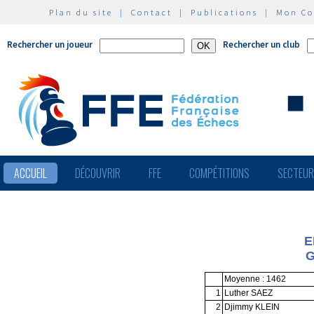
Plan du site
|
Contact
|
Publications
|
Mon C
Rechercher un joueur
Rechercher un club
ACCUEIL
DÉCOUVRIR
FFE
COMPÉTITIONS
SECTEU
E
G
Moyenne : 1462
1
Luther SAEZ
2
Djimmy KLEIN