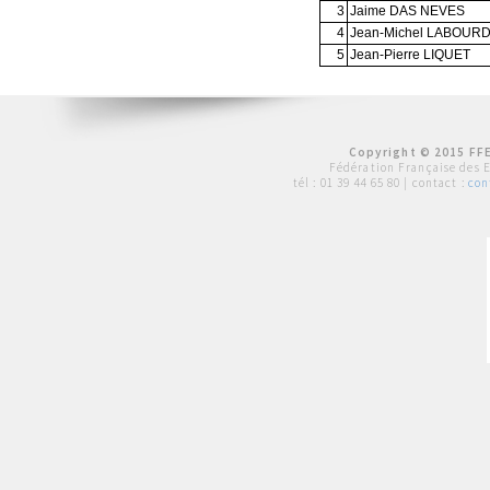
3
Jaime DAS NEVES
4
Jean-Michel LABOUR
5
Jean-Pierre LIQUET
Copyright © 2015 FFE
Fédération Française des 
tél :
01 39 44 65 80
| contact :
con