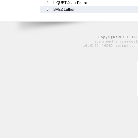
4
LIQUET Jean-Pierre
5
SAEZ Luther
Copyright © 2015 FFE
Fédération Française des 
tél :
01 39 44 65 80
| contact :
con