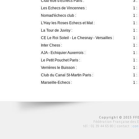
Club 608 d'Echecs Paris :
3 :
Les Echecs de Vincennes :
1 :
Nomad'échecs club :
1 :
L'Hay les Roses Echecs et Mat :
1 :
La Tour de Juvisy :
1 :
CE Le Roi Soleil - Le Chesnay - Versailles :
1 :
Inter Chess :
1 :
AJA - Echiquier Auxerrois :
1 :
Le Petit Pouchet Paris :
1 :
Verrières le Buisson :
1 :
Club du Canal St-Martin Paris :
1 :
Marseille-Echecs :
1 :
Copyright © 2015 FFE
Fédération Française des 
tél :
01 39 44 65 80
| contact :
con