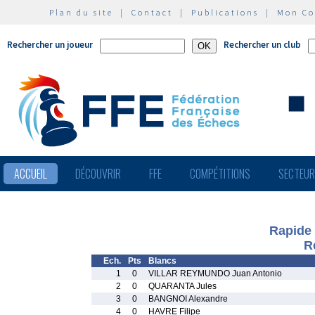
Plan du site
|
Contact
|
Publications
|
Mon C
Rechercher un joueur
Rechercher un club
ACCUEIL
DÉCOUVRIR
FFE
COMPÉTITIONS
SECTEU
Rapide 
R
Ech.
Pts
Blancs
1
0
VILLAR REYMUNDO Juan Antonio
2
0
QUARANTA Jules
3
0
BANGNOI Alexandre
4
0
HAVRE Filipe