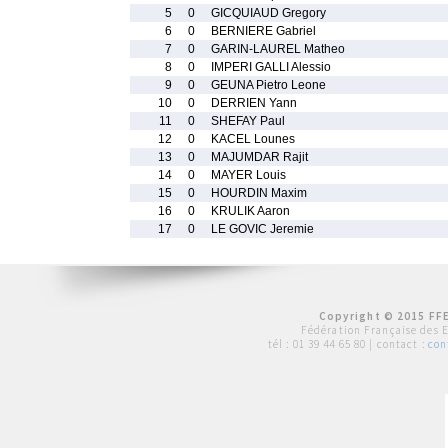
5
0
GICQUIAUD Gregory
6
0
BERNIERE Gabriel
7
0
GARIN-LAUREL Matheo
8
0
IMPERI GALLI Alessio
9
0
GEUNA Pietro Leone
10
0
DERRIEN Yann
11
0
SHEFAY Paul
12
0
KACEL Lounes
13
0
MAJUMDAR Rajit
14
0
MAYER Louis
15
0
HOURDIN Maxim
16
0
KRULIK Aaron
17
0
LE GOVIC Jeremie
Copyright © 2015 FFE
Fédération Française des 
tél :
01 39 44 65 80
| contact :
con