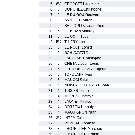
5
6½
GEORGET Laureline
6
6
DONCHEZ Christophe
7
6
LE DUIGOU Goulven
8
6
ANNETTI Laurent
9
6
BELLOULOU Jean-Pierre
10
6
LE BIHAN Amaury
11
6
LE GOFF Tudy
12
5½
THIERY Leo
13
5
LE ROCH Lomig
14
5
SCHIAVAZZI Dino
15
5
LANGLAIS Christophe
16
5
CHETAIL Jean-Louis
17
5
FERRION CAVIN Eugene
18
5
TOPDEMIR Ilyas
19
5
MAUCCI Solal
20
4
NHIM RECHAUSSAT Soan
21
4
TISSIER Loran
22
4
MOREAU Mathys
23
4
LAONET Patrice
24
4
BORZEIX Hippolyte
25
4
MAQUIGNON Yann
26
3½
INTEM Gabriel
27
3
VIGNEAU Lorenzo
28
3
LHOTELLIER Marceau
29
2
LHOTELLIER Leonie