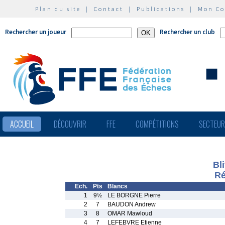
Plan du site
|
Contact
|
Publications
|
Mon C
Rechercher un joueur
Rechercher un club
ACCUEIL
DÉCOUVRIR
FFE
COMPÉTITIONS
SECTEU
Bl
Ré
Ech.
Pts
Blancs
1
9½
LE BORGNE Pierre
2
7
BAUDON Andrew
3
8
OMAR Mawloud
4
7
LEFEBVRE Etienne