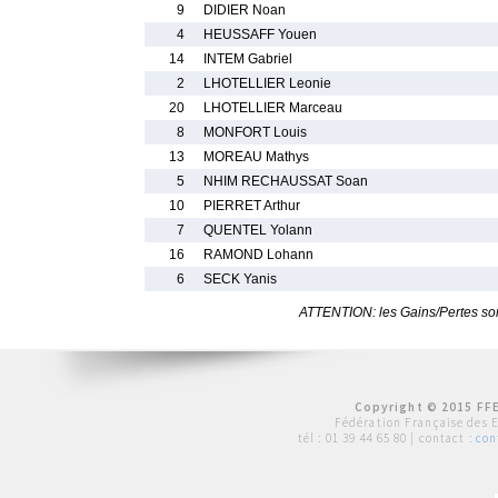
9
DIDIER Noan
4
HEUSSAFF Youen
14
INTEM Gabriel
2
LHOTELLIER Leonie
20
LHOTELLIER Marceau
8
MONFORT Louis
13
MOREAU Mathys
5
NHIM RECHAUSSAT Soan
10
PIERRET Arthur
7
QUENTEL Yolann
16
RAMOND Lohann
6
SECK Yanis
ATTENTION: les Gains/Pertes sont
Copyright © 2015 FFE
Fédération Française des 
tél :
01 39 44 65 80
| contact :
con