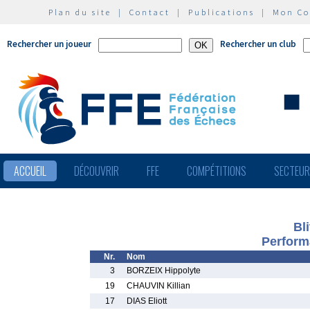
Plan du site
|
Contact
|
Publications
|
Mon C
Rechercher un joueur
Rechercher un club
ACCUEIL
DÉCOUVRIR
FFE
COMPÉTITIONS
SECTEU
Bl
Perform
Nr.
Nom
3
BORZEIX Hippolyte
19
CHAUVIN Killian
17
DIAS Eliott