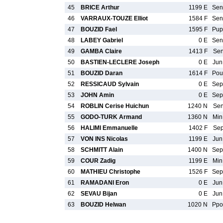
45
BRICE Arthur
1199 E
Se
46
VARRAUX-TOUZE Elliot
1584 F
Se
47
BOUZID Fael
1595 F
Pu
48
LABEY Gabriel
0 E
Se
49
GAMBA Claire
1413 F
Se
50
BASTIEN-LECLERE Joseph
0 E
Ju
51
BOUZID Daran
1614 F
Po
52
RESSICAUD Sylvain
0 E
Se
53
JOHN Amin
0 E
Se
54
ROBLIN Cerise Huichun
1240 N
Se
55
GODO-TURK Armand
1360 N
Mi
56
HALIMI Emmanuelle
1402 F
Se
57
VON INS Nicolas
1199 E
Ju
58
SCHMITT Alain
1400 N
Se
59
COUR Zadig
1199 E
Mi
60
MATHIEU Christophe
1526 F
Se
61
RAMADANI Eron
0 E
Ju
62
SEVAU Bijan
0 E
Ju
63
BOUZID Helwan
1020 N
Pp