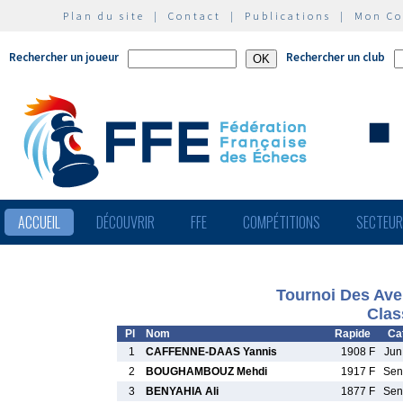
Plan du site
|
Contact
|
Publications
|
Mon C
Rechercher un joueur
Rechercher un club
ACCUEIL
DÉCOUVRIR
FFE
COMPÉTITIONS
SECTEU
Tournoi Des Ave
Clas
Pl
Nom
Rapide
Cat
1
CAFFENNE-DAAS Yannis
1908 F
Ju
2
BOUGHAMBOUZ Mehdi
1917 F
Se
3
BENYAHIA Ali
1877 F
Se