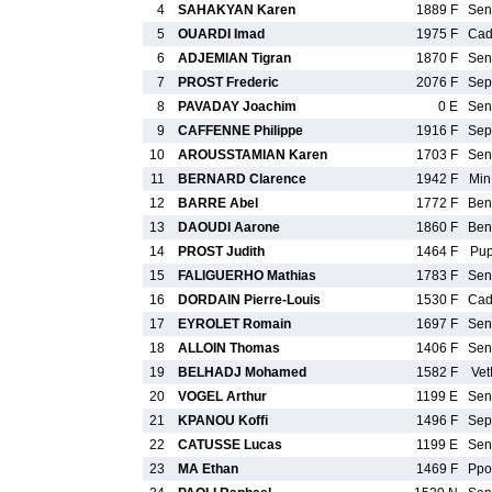
4
SAHAKYAN Karen
1889 F
Se
5
OUARDI Imad
1975 F
Ca
6
ADJEMIAN Tigran
1870 F
Se
7
PROST Frederic
2076 F
Se
8
PAVADAY Joachim
0 E
Se
9
CAFFENNE Philippe
1916 F
Se
10
AROUSSTAMIAN Karen
1703 F
Se
11
BERNARD Clarence
1942 F
Mi
12
BARRE Abel
1772 F
Be
13
DAOUDI Aarone
1860 F
Be
14
PROST Judith
1464 F
Pu
15
FALIGUERHO Mathias
1783 F
Se
16
DORDAIN Pierre-Louis
1530 F
Ca
17
EYROLET Romain
1697 F
Se
18
ALLOIN Thomas
1406 F
Se
19
BELHADJ Mohamed
1582 F
Ve
20
VOGEL Arthur
1199 E
Se
21
KPANOU Koffi
1496 F
Se
22
CATUSSE Lucas
1199 E
Se
23
MA Ethan
1469 F
Pp