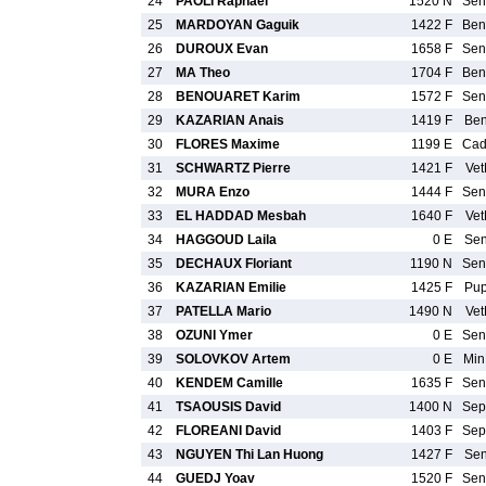
24
PAOLI Raphael
1520 N
Se
25
MARDOYAN Gaguik
1422 F
Be
26
DUROUX Evan
1658 F
Se
27
MA Theo
1704 F
Be
28
BENOUARET Karim
1572 F
Se
29
KAZARIAN Anais
1419 F
Be
30
FLORES Maxime
1199 E
Ca
31
SCHWARTZ Pierre
1421 F
Ve
32
MURA Enzo
1444 F
Se
33
EL HADDAD Mesbah
1640 F
Ve
34
HAGGOUD Laila
0 E
Se
35
DECHAUX Floriant
1190 N
Se
36
KAZARIAN Emilie
1425 F
Pu
37
PATELLA Mario
1490 N
Ve
38
OZUNI Ymer
0 E
Se
39
SOLOVKOV Artem
0 E
Mi
40
KENDEM Camille
1635 F
Se
41
TSAOUSIS David
1400 N
Se
42
FLOREANI David
1403 F
Se
43
NGUYEN Thi Lan Huong
1427 F
Se
44
GUEDJ Yoav
1520 F
Se