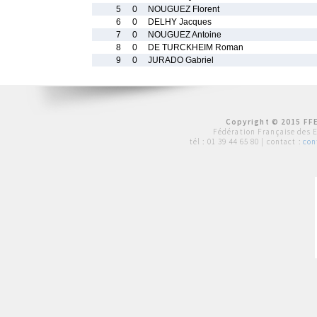
5
0
NOUGUEZ Florent
6
0
DELHY Jacques
7
0
NOUGUEZ Antoine
8
0
DE TURCKHEIM Roman
9
0
JURADO Gabriel
Copyright © 2015 FFE
Fédération Française des 
tél :
01 39 44 65 80
| contact :
con