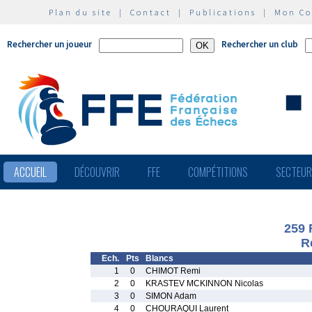
Plan du site
|
Contact
|
Publications
|
Mon C
Rechercher un joueur
Rechercher un club
ACCUEIL
DÉCOUVRIR
FFE
COMPÉTITIONS
SECTEU
259 
R
Ech.
Pts
Blancs
1
0
CHIMOT Remi
2
0
KRASTEV MCKINNON Nicolas
3
0
SIMON Adam
4
0
CHOURAQUI Laurent