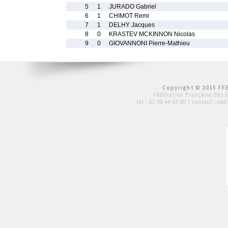
5
1
JURADO Gabriel
6
1
CHIMOT Remi
7
1
DELHY Jacques
8
0
KRASTEV MCKINNON Nicolas
9
0
GIOVANNONI Pierre-Mathieu
Copyright © 2015 FFE
Fédération Française des 
tél :
01 39 44 65 80
| contact :
con