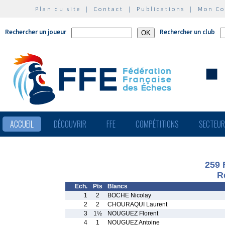
Plan du site
|
Contact
|
Publications
|
Mon C
Rechercher un joueur
Rechercher un club
ACCUEIL
DÉCOUVRIR
FFE
COMPÉTITIONS
SECTEU
259 
R
Ech.
Pts
Blancs
1
2
BOCHE Nicolay
2
2
CHOURAQUI Laurent
3
1½
NOUGUEZ Florent
4
1
NOUGUEZ Antoine