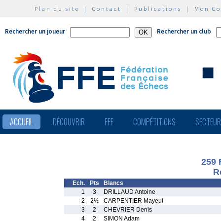
Plan du site
|
Contact
|
Publications
|
Mon C
Rechercher un joueur
Rechercher un club
ACCUEIL
DÉCOUVRIR
FFE
COMPÉTITIONS
SECTEU
259 
R
Ech.
Pts
Blancs
1
3
DRILLAUD Antoine
2
2½
CARPENTIER Mayeul
3
2
CHEVRIER Denis
4
2
SIMON Adam