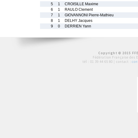
5
1
CROISILLE Maxime
6
1
RAULO Clement
7
1
GIOVANNONI Pierre-Mathieu
8
1
DELHY Jacques
9
0
DERRIEN Yann
Copyright © 2015 FFE
Fédération Française des 
tél :
01 39 44 65 80
| contact :
con