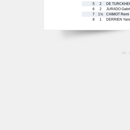
5
2
DE TURCKHE
6
2
JURADO Gabri
7
1½
CHIMOT Remi
8
1
DERRIEN Yan
tél :