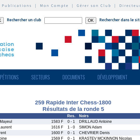
|
Publications
|
Mon Compte
|
Gérer son Club
|
Directeu
Rechercher un club
Rechercher dans le si
PÉTITIONS
SECTEURS
DOCUMENTS
DÉVELOPPEMENT
259 Rapide Inter Chess-1800
Résultats de la ronde 5
Res.
Noirs
Mayeul
1583 F
0 - 1
DRILLAUD Antoine
aurent
1616 F
1 - 0
SIMON Adam
ent
1600 F
0 - 1
CHEVRIER Denis
oine
1569 F
0 - 1
KRASTEV MCKINNON Nicolas