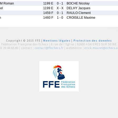
IM Roman
1199 E
0 - 1
BOCHE Nicolay
el
1199 E
X - X
DELHY Jacques
1459 F
0 - 1
RAULO Clement
n
1460 F
1 - 0
CROISILLE Maxime
Copyright © 2015 FFE |
Mentions légales
|
Protection des données
Fédération Française des Echecs |
6 rue de l'Eglise | 92600 ASNIERES SUR SEINE
01 39 44 65 80
| contact :
contact@ffechecs.fr
| webmestre :
erick.mouret@echecs.as