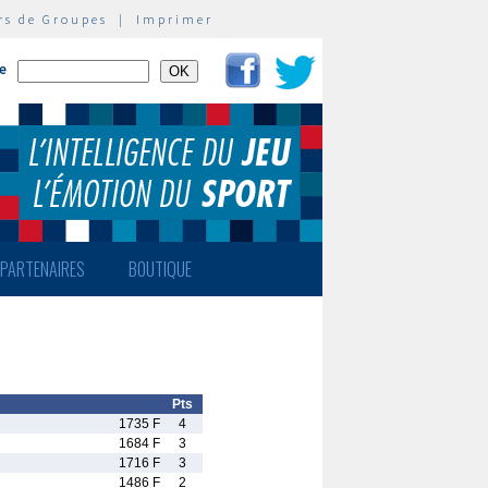
rs de Groupes
|
Imprimer
te
PARTENAIRES
BOUTIQUE
Pts
1735 F
4
1684 F
3
1716 F
3
1486 F
2