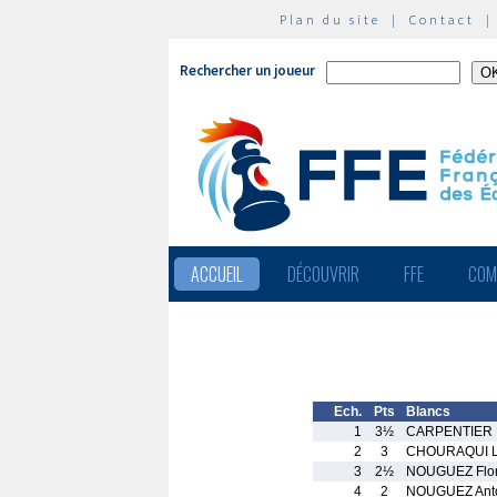
Plan du site
|
Contact
Rechercher un joueur
ACCUEIL
DÉCOUVRIR
FFE
COM
Ech.
Pts
Blancs
1
3½
CARPENTIER 
2
3
CHOURAQUI L
3
2½
NOUGUEZ Flor
4
2
NOUGUEZ Ant