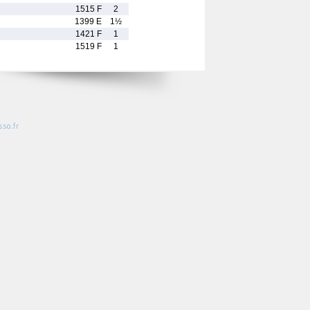
1515 F
2
1399 E
1½
1421 F
1
1519 F
1
so.fr