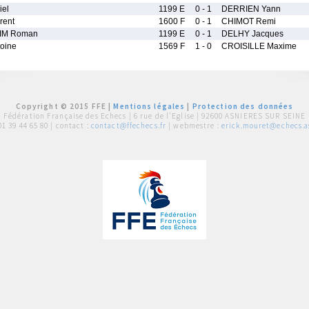
el
1199 E
0 - 1
DERRIEN Yann
rent
1600 F
0 - 1
CHIMOT Remi
IM Roman
1199 E
0 - 1
DELHY Jacques
oine
1569 F
1 - 0
CROISILLE Maxime
Copyright © 2015 FFE |
Mentions légales
|
Protection des données
Fédération Française des Echecs |
6 rue de l'Eglise | 92600 ASNIERES SUR SEINE
01 39 44 65 80
| contact :
contact@ffechecs.fr
| webmestre :
erick.mouret@echecs.as