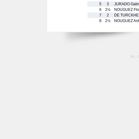
5
3
JURADO Gabri
6
2½
NOUGUEZ Flo
7
2
DE TURCKHE
8
2½
NOUGUEZ Ant
tél :