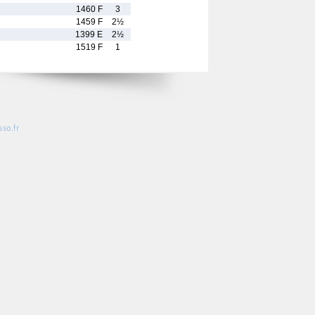
1460 F
3
1459 F
2½
1399 E
2½
1519 F
1
so.fr