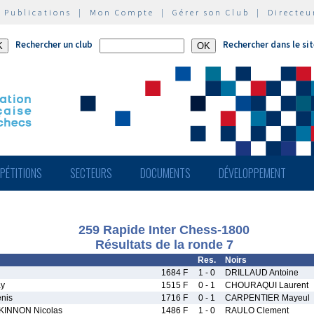
|
Publications
|
Mon Compte
|
Gérer son Club
|
Directeu
Rechercher un club
Rechercher dans le si
PÉTITIONS
SECTEURS
DOCUMENTS
DÉVELOPPEMENT
259 Rapide Inter Chess-1800
Résultats de la ronde 7
Res.
Noirs
1684 F
1 - 0
DRILLAUD Antoine
ay
1515 F
0 - 1
CHOURAQUI Laurent
nis
1716 F
0 - 1
CARPENTIER Mayeul
INNON Nicolas
1486 F
1 - 0
RAULO Clement