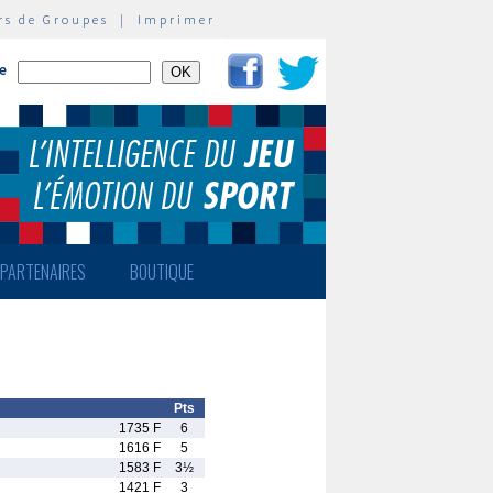
rs de Groupes
|
Imprimer
te
PARTENAIRES
BOUTIQUE
Pts
1735 F
6
1616 F
5
1583 F
3½
1421 F
3