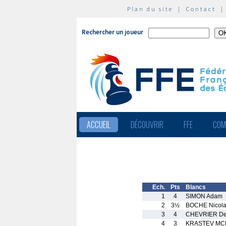
Plan du site
|
Contact
Rechercher un joueur
ACCUEIL
DÉCOUVRIR
FFE
COM
Ech.
Pts
Blancs
1
4
SIMON Adam
2
3½
BOCHE Nicol
3
4
CHEVRIER De
4
3
KRASTEV MCK