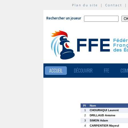
Plan du site
|
Contact
Rechercher un joueur
ACCUEIL
DÉCOUVRIR
FFE
COM
Pl
Nom
1
CHOURAQUI Laurent
2
DRILLAUD Antoine
3
SIMON Adam
4
CARPENTIER Mayeul