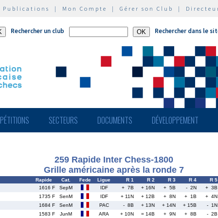
|
Publications
|
Mon Compte
|
Gérer son Club
|
Directeu
Rechercher un club
Rechercher dans le si
PÉTITIONS
SECTEURS
DOCUMENTS
DÉVELOPPEMENT
259 Rapide Inter Chess-1800
Grille américaine après la ronde 7
Rapide
Cat.
Fede
Ligue
R 1
R 2
R 3
R 4
R 5
1616 F
SepM
IDF
+ 7B
+ 16N
+ 5B
- 2N
+ 3B
1735 F
SenM
IDF
+ 11N
+ 12B
+ 8N
+ 1B
+ 4N
1684 F
SenM
PAC
- 8B
+ 13N
+ 14N
+ 15B
- 1N
1583 F
JunM
ARA
+ 10N
= 14B
+ 9N
+ 8B
- 2B