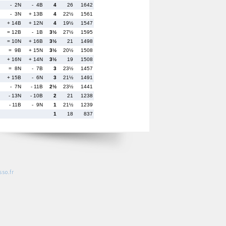
- 2N
- 4B
4
26
1642
- 3N
+ 13B
4
22½
1561
+ 14B
+ 12N
4
19½
1547
= 12B
- 1B
3½
27½
1595
= 10N
+ 16B
3½
21
1498
= 9B
+ 15N
3½
20½
1508
+ 16N
+ 14N
3½
19
1508
= 8N
- 7B
3
23½
1457
+ 15B
- 6N
3
21½
1491
- 7N
- 11B
2½
23½
1441
- 13N
- 10B
2
21
1238
- 11B
- 9N
1
21½
1239
1
18
837
so.fr