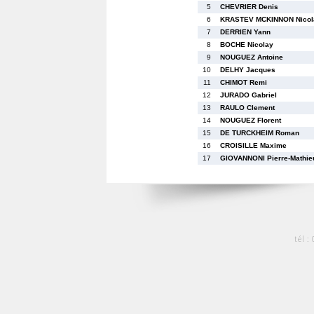
5
CHEVRIER Denis
6
KRASTEV MCKINNON Nicol
7
DERRIEN Yann
8
BOCHE Nicolay
9
NOUGUEZ Antoine
10
DELHY Jacques
11
CHIMOT Remi
12
JURADO Gabriel
13
RAULO Clement
14
NOUGUEZ Florent
15
DE TURCKHEIM Roman
16
CROISILLE Maxime
17
GIOVANNONI Pierre-Mathie
tél :