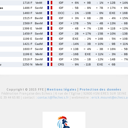
1716 F
VetM
IDF
+ 6N
+ 9B
- 1N
+ 12B
+ 14N
as
1486 F
SenM
IDF
- 5B
- 8N
+ 7B
> 17N
+ 9N
1460 F
VetM
OCC
- 1N
- 10B
- 6N
EXE
+ 16B
1515 F
BenM
IDF
+ 3N
+ 6B
- 2B
- 4N
+ 15N
1569 F
BenM
IDF
+ 17B
- 5N
- 4B
+ 13N
- 6B
1399 E
VetM
IDF
- 4B
+ 7N
- 13B
= 11B
= 12N
1459 F
SenM
IDF
- 2B
+ 17N
- 15B
= 10N
- 13B
1199 E
SenM
IDF
EXE
- 2N
+ 16B
- 5N
= 10B
1421 F
CadM
IDF
- 14N
- 3B
+ 10N
- 9B
+ 11N
1600 F
SenM
IDF
+ 13B
= 4N
- 3B
+ 16N
- 5B
1199 E
MinM
IDF
- 16B
EXE
+ 11N
- 3N
- 8B
1519 F
SenM
IDF
+ 15N
- 1B
- 12N
- 14B
- 7N
u
1250 N
MinM
CRS
- 9N
- 11B
EXE
< 6B
Copyright © 2015 FFE |
Mentions légales
|
Protection des données
Fédération Française des Echecs |
6 rue de l'Eglise | 92600 ASNIERES SUR SEINE
01 39 44 65 80
| contact :
contact@ffechecs.fr
| webmestre :
erick.mouret@echecs.as