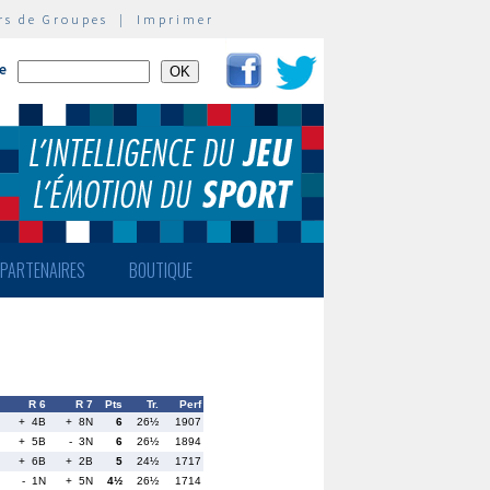
rs de Groupes
|
Imprimer
te
PARTENAIRES
BOUTIQUE
R 6
R 7
Pts
Tr.
Perf
+ 4B
+ 8N
6
26½
1907
+ 5B
- 3N
6
26½
1894
+ 6B
+ 2B
5
24½
1717
- 1N
+ 5N
4½
26½
1714