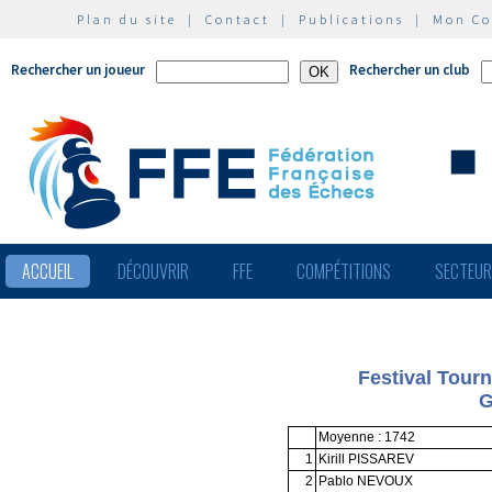
Plan du site
|
Contact
|
Publications
|
Mon C
Rechercher un joueur
Rechercher un club
ACCUEIL
DÉCOUVRIR
FFE
COMPÉTITIONS
SECTEU
Festival Tour
G
Moyenne : 1742
1
Kirill PISSAREV
2
Pablo NEVOUX