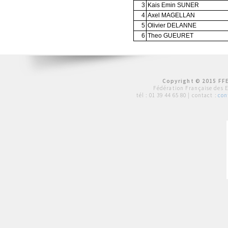
3
Kais Emin SUNER
4
Axel MAGELLAN
5
Olivier DELANNE
6
Theo GUEURET
Copyright © 2015 FFE
Fédération Française des 
tél :
01 39 44 65 80
| contact :
con