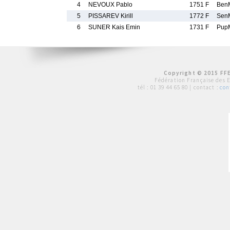
4
NEVOUX Pablo
1751 F
Ben
5
PISSAREV Kirill
1772 F
Sen
6
SUNER Kais Emin
1731 F
Pup
Copyright © 2015 FFE
Fédération Française des 
tél :
01 39 44 65 80
| contact :
con