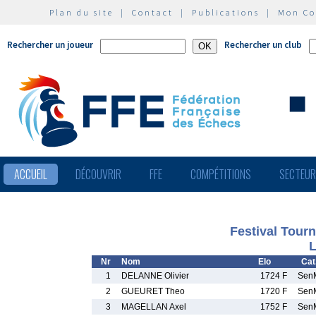
Plan du site
|
Contact
|
Publications
|
Mon C
Rechercher un joueur
Rechercher un club
ACCUEIL
DÉCOUVRIR
FFE
COMPÉTITIONS
SECTEU
Festival Tour
L
Nr
Nom
Elo
Cat
1
DELANNE Olivier
1724 F
Sen
2
GUEURET Theo
1720 F
Sen
3
MAGELLAN Axel
1752 F
Sen