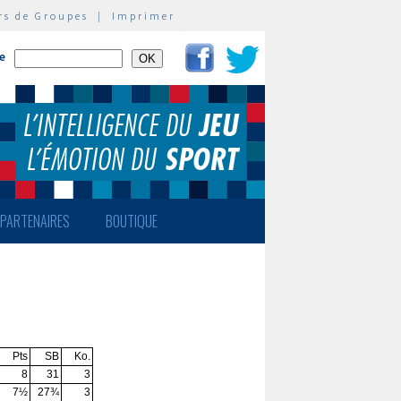
rs de Groupes
|
Imprimer
te
PARTENAIRES
BOUTIQUE
Pts
SB
Ko.
8
31
3
7½
27¾
3