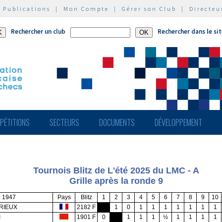
|
Publications
|
Mon Compte
|
Gérer son Club
|
Directeu
Rechercher un club
Rechercher dans le si
PÉTITIONS
SECTEURS
DOCUMENTS
DÉVELOPPEMENT
Tournois Blitz de L'été 2025 du LMC - A
Grille après la ronde 9
: 1947
Pays
Blitz
1
2
3
4
5
6
7
8
9
10
ORIEUX
2182 F
1
0
1
1
1
1
1
1
1
I
1901 F
0
1
1
1
½
1
1
1
1