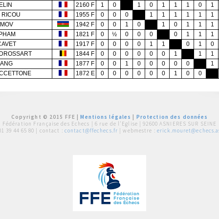
ELIN
2160 F
1
0
1
0
1
1
1
0
1
e RICOU
1955 F
0
0
0
1
1
1
1
1
1
IMOV
1942 F
0
0
1
0
1
0
1
1
1
 PHAM
1821 F
0
½
0
0
0
0
1
1
1
CCAVET
1917 F
0
0
0
0
1
1
0
1
0
n DROSSART
1844 F
0
0
0
0
0
0
1
1
1
UANG
1877 F
0
0
1
0
0
0
0
0
1
 ACCETTONE
1872 E
0
0
0
0
0
0
1
0
0
Copyright © 2015 FFE |
Mentions légales
|
Protection des données
Fédération Française des Echecs |
6 rue de l'Eglise | 92600 ASNIERES SUR SEINE
01 39 44 65 80
| contact :
contact@ffechecs.fr
| webmestre :
erick.mouret@echecs.as