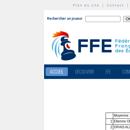
Plan du site
|
Contact
Rechercher un joueur
ACCUEIL
DÉCOUVRIR
FFE
COM
Moyenne 
1
Etienne 
2
DRAIS AL