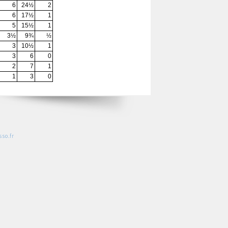
6
24½
2
6
17½
1
5
15½
1
3½
9¾
½
3
10½
1
3
6
0
2
7
1
1
3
0
so.fr