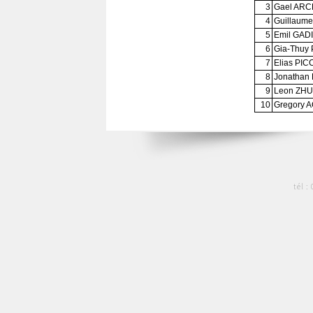
3
Gael ARC
4
Guillaum
5
Emil GAD
6
Gia-Thuy
7
Elias PI
8
Jonatha
9
Leon ZH
10
Gregory
tél :