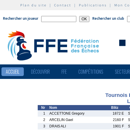
Plan du site
|
Contact
|
Publications
|
Mon C
Rechercher un joueur
Rechercher un club
ACCUEIL
DÉCOUVRIR
FFE
COMPÉTITIONS
SECTEU
Tournois 
L
Nr
Nom
Blitz
1
ACCETTONE Gregory
1872 E
2
ARCELIN Gael
2160 F
3
DRAIS ALI
1901 F