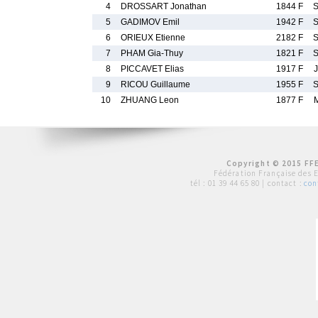
4
DROSSART Jonathan
1844 F
5
GADIMOV Emil
1942 F
6
ORIEUX Etienne
2182 F
7
PHAM Gia-Thuy
1821 F
8
PICCAVET Elias
1917 F
9
RICOU Guillaume
1955 F
10
ZHUANG Leon
1877 F
Copyright © 2015 FFE
Fédération Française des 
tél :
01 39 44 65 80
| contact :
con