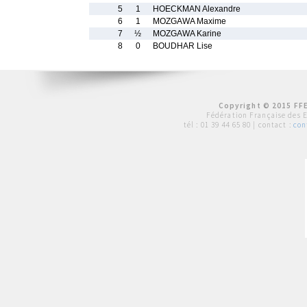
5
1
HOECKMAN Alexandre
6
1
MOZGAWA Maxime
7
½
MOZGAWA Karine
8
0
BOUDHAR Lise
Copyright © 2015 FFE
Fédération Française des 
tél :
01 39 44 65 80
| contact :
con