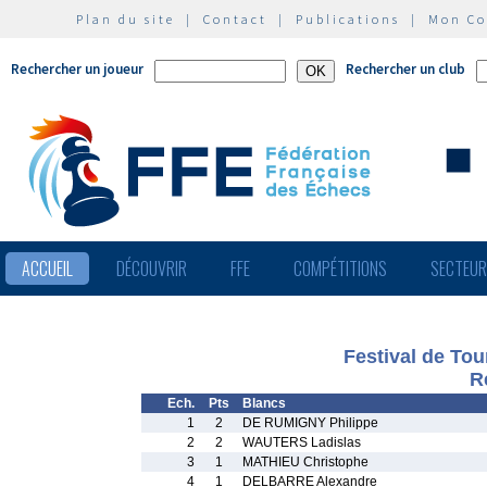
Plan du site
|
Contact
|
Publications
|
Mon C
Rechercher un joueur
Rechercher un club
ACCUEIL
DÉCOUVRIR
FFE
COMPÉTITIONS
SECTEU
Festival de Tou
R
Ech.
Pts
Blancs
1
2
DE RUMIGNY Philippe
2
2
WAUTERS Ladislas
3
1
MATHIEU Christophe
4
1
DELBARRE Alexandre