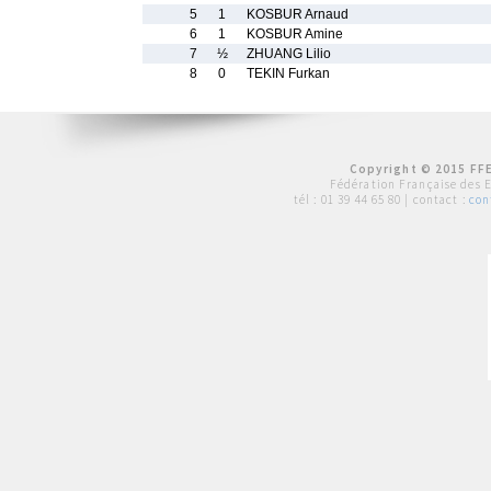
5
1
KOSBUR Arnaud
6
1
KOSBUR Amine
7
½
ZHUANG Lilio
8
0
TEKIN Furkan
Copyright © 2015 FFE
Fédération Française des 
tél :
01 39 44 65 80
| contact :
con