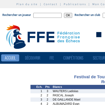
Plan du site
|
Contact
|
Publications
|
Mon C
Rechercher un joueur
Rechercher un club
ACCUEIL
DÉCOUVRIR
FFE
COMPÉTITIONS
SECTEU
Festival de Tou
R
Ech.
Pts
Blancs
1
3
WAUTERS Ladislas
2
2
PASCAL Joseph
3
2
DE GAILLANDE Mael
4
2
ALBUMAZARD Evan