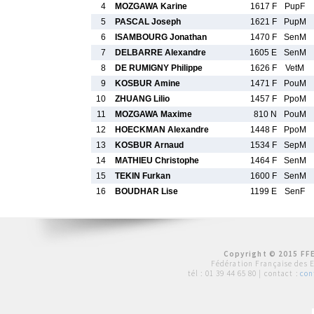
4
MOZGAWA Karine
1617 F
PupF
5
PASCAL Joseph
1621 F
PupM
6
ISAMBOURG Jonathan
1470 F
SenM
7
DELBARRE Alexandre
1605 E
SenM
8
DE RUMIGNY Philippe
1626 F
VetM
9
KOSBUR Amine
1471 F
PouM
10
ZHUANG Lilio
1457 F
PpoM
11
MOZGAWA Maxime
810 N
PouM
12
HOECKMAN Alexandre
1448 F
PpoM
13
KOSBUR Arnaud
1534 F
SepM
14
MATHIEU Christophe
1464 F
SenM
15
TEKIN Furkan
1600 F
SenM
16
BOUDHAR Lise
1199 E
SenF
Copyright © 2015 FFE
Fédération Française des 
tél :
01 39 44 65 80
| contact :
con