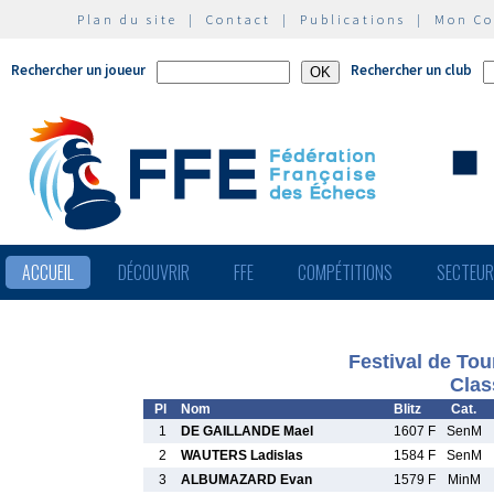
Plan du site
|
Contact
|
Publications
|
Mon C
Rechercher un joueur
Rechercher un club
ACCUEIL
DÉCOUVRIR
FFE
COMPÉTITIONS
SECTEU
Festival de Tou
Clas
Pl
Nom
Blitz
Cat.
1
DE GAILLANDE Mael
1607 F
SenM
2
WAUTERS Ladislas
1584 F
SenM
3
ALBUMAZARD Evan
1579 F
MinM