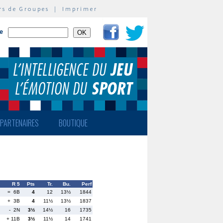
rs de Groupes
|
Imprimer
te
PARTENAIRES
BOUTIQUE
R 5
Pts
Tr.
Bu.
Perf
= 6B
4
12
13½
1844
+ 3B
4
11½
13½
1837
- 2N
3½
14½
16
1735
+ 11B
3½
11½
14
1741