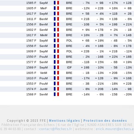
1585 F
SepM
BRE
- 7N
= 9B
+ 17N
+ 12B
1605 F
MinF
BRE
- 12N
+ 22B
+ 16N
+ 8B
1617 F
SepM
BRE
+ 5B
= 4N
= 11B
= 2B
1611 F
BenM
BRE
+ 21B
- 3N
+ 13B
- 6N
1556 F
BenM
BRE
- 10B
= 5N
+ 19B
+ 21N
1602 F
SenM
BRE
+ 9N
+ 17B
= 2N
- 1B
1617 F
MinM
BRE
+ 16N
- 2B
= 7N
+ 14B
1567 F
SepM
PDL
+ 6B
= 19N
- 4B
- 5N
1556 F
SenM
BRE
- 4N
+ 18B
- 8N
+ 17B
1609 F
SepM
PDL
+ 22B
- 1N
+ 21B
- 11N
1550 F
PouM
BRE
- 2N
- 16B
+ 22N
+ 18B
1577 F
SenM
BRE
- 11B
+ 15N
- 6B
= 19N
1569 F
SepM
IDF
+ 19B
- 10N
- 5B
- 13N
1605 F
VetM
BRE
- 1B
- 13N
+ 20B
- 15N
1610 F
PouM
BRE
- 17N
= 12B
- 9N
= 16B
1553 F
PouM
BRE
- 3B
- 21N
- 18N
+ 22B
1574 F
JunM
BRE
- 8N
+ 20B
- 14N
- 9B
1568 F
SenM
BRE
- 14N
- 6N
- 15B
- 20N
Copyright © 2015 FFE |
Mentions légales
|
Protection des données
Fédération Française des Echecs |
6 rue de l'Eglise | 92600 ASNIERES SUR SEINE
01 39 44 65 80
| contact :
contact@ffechecs.fr
| webmestre :
erick.mouret@echecs.as