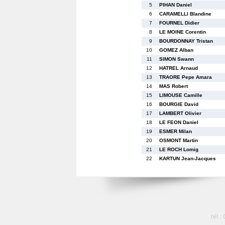
5
PIHAN Daniel
6
CARAMELLI Blandine
7
FOURNEL Didier
8
LE MOINE Corentin
9
BOURDONNAY Tristan
10
GOMEZ Alban
11
SIMON Swann
12
HATREL Arnaud
13
TRAORE Pepe Amara
14
MAS Robert
15
LIMOUSE Camille
16
BOURGIE David
17
LAMBERT Olivier
18
LE FEON Daniel
19
ESMER Milan
20
OSMONT Martin
21
LE ROCH Lomig
22
KARTUN Jean-Jacques
tél :