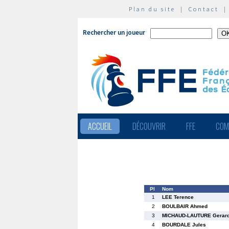
Plan du site
|
Contact
Rechercher un joueur
ACCUEIL
DÉCOUVRIR
FFE
COM
Pl
Nom
1
LEE Terence
2
BOULBAIR Ahmed
3
MICHAUD-LAUTURE Gerar
4
BOURDALE Jules