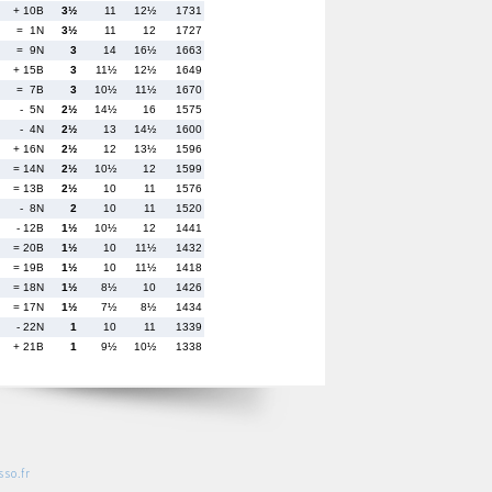
+ 10B
3½
11
12½
1731
= 1N
3½
11
12
1727
= 9N
3
14
16½
1663
+ 15B
3
11½
12½
1649
= 7B
3
10½
11½
1670
- 5N
2½
14½
16
1575
- 4N
2½
13
14½
1600
+ 16N
2½
12
13½
1596
= 14N
2½
10½
12
1599
= 13B
2½
10
11
1576
- 8N
2
10
11
1520
- 12B
1½
10½
12
1441
= 20B
1½
10
11½
1432
= 19B
1½
10
11½
1418
= 18N
1½
8½
10
1426
= 17N
1½
7½
8½
1434
- 22N
1
10
11
1339
+ 21B
1
9½
10½
1338
so.fr