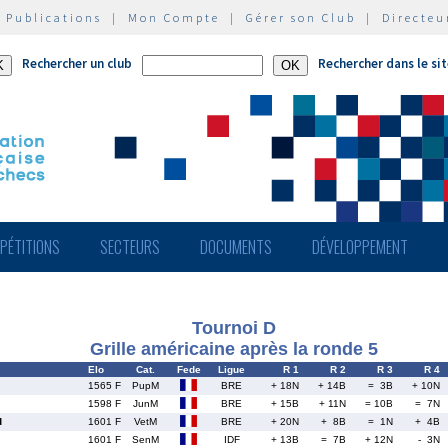
|
Publications
|
Mon Compte
|
Gérer son Club
|
Directeu
Rechercher un club
Rechercher dans le si
PÉTITIONS
SECTEURS
DOCUMENTS
DÉVELOPPEMENT
Tournoi D
Grille américaine après la ronde 5
Elo
Cat.
Fede
Ligue
R 1
R 2
R 3
R 4
1565 F
PupM
BRE
+ 18N
+ 14B
= 3B
+ 10N
1598 F
JunM
BRE
+ 15B
+ 11N
= 10B
= 7N
d
1601 F
VetM
BRE
+ 20N
+ 8B
= 1N
+ 4B
1601 F
SenM
IDF
+ 13B
= 7B
+ 12N
- 3N