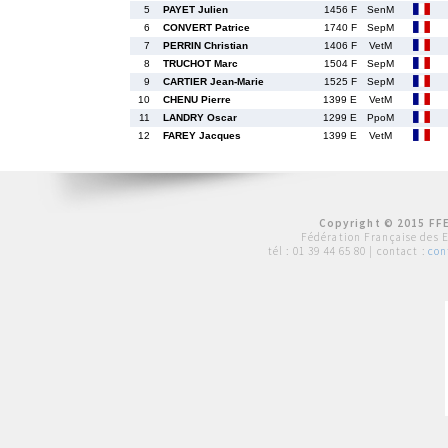
5
PAYET Julien
1456 F
SenM
6
CONVERT Patrice
1740 F
SepM
7
PERRIN Christian
1406 F
VetM
8
TRUCHOT Marc
1504 F
SepM
9
CARTIER Jean-Marie
1525 F
SepM
10
CHENU Pierre
1399 E
VetM
11
LANDRY Oscar
1299 E
PpoM
12
FAREY Jacques
1399 E
VetM
Copyright © 2015 FFE
Fédération Française des 
tél :
01 39 44 65 80
| contact :
con