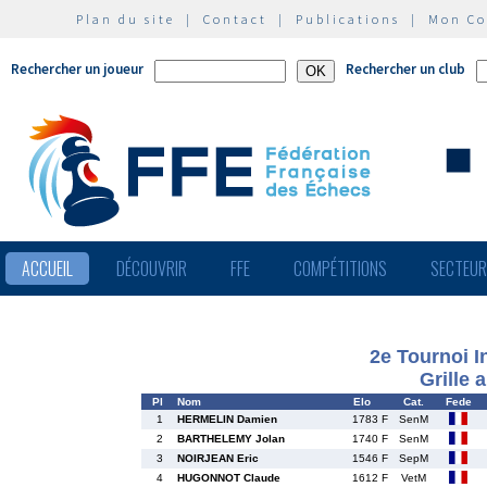
Plan du site
|
Contact
|
Publications
|
Mon C
Rechercher un joueur
Rechercher un club
ACCUEIL
DÉCOUVRIR
FFE
COMPÉTITIONS
SECTEU
2e Tournoi I
Grille 
Pl
Nom
Elo
Cat.
Fede
1
HERMELIN Damien
1783 F
SenM
2
BARTHELEMY Jolan
1740 F
SenM
3
NOIRJEAN Eric
1546 F
SepM
4
HUGONNOT Claude
1612 F
VetM