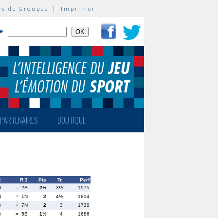
rs de Groupes
|
Imprimer
te
PARTENAIRES
BOUTIQUE
2
R 3
Pts
Tr.
Perf
N
= 2B
2½
3½
1975
N
= 1N
2
4½
1814
B
+ 7N
2
3
1730
B
= 5B
1½
4
1686