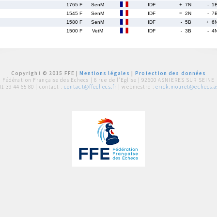
1765 F
SenM
IDF
+ 7N
- 1
1545 F
SenM
IDF
= 2N
- 7
1580 F
SenM
IDF
- 5B
+ 6
1500 F
VetM
IDF
- 3B
- 4
Copyright © 2015 FFE |
Mentions légales
|
Protection des données
Fédération Française des Echecs |
6 rue de l'Eglise | 92600 ASNIERES SUR SEINE
01 39 44 65 80
| contact :
contact@ffechecs.fr
| webmestre :
erick.mouret@echecs.as