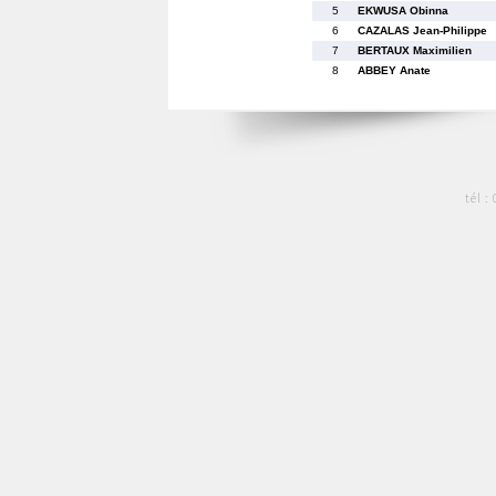
5
EKWUSA Obinna
6
CAZALAS Jean-Philippe
7
BERTAUX Maximilien
8
ABBEY Anate
tél :