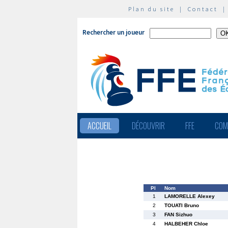
Plan du site
|
Contact
Rechercher un joueur
ACCUEIL
DÉCOUVRIR
FFE
COM
Pl
Nom
1
LAMORELLE Alexey
2
TOUATI Bruno
3
FAN Sizhuo
4
HALBEHER Chloe