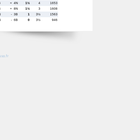
B
= 4N
1½
4
1653
B
+ 8N
1½
3
1608
N
- 3B
1
3½
1563
N
- 6B
0
3½
946
so.fr