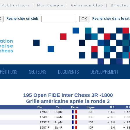
|
Publications
|
Mon Compte
|
Gérer son Club
|
Directeu
Rechercher un club
Rechercher dans le si
PÉTITIONS
SECTEURS
DOCUMENTS
DÉVELOPPEMENT
195 Open FIDE Inter Chess 3R -1800
Grille américaine après la ronde 3
Elo
Cat.
Fede
Ligue
R 1
R 
1793 F
PupM
IDF
+ 4B
+ 5
1743 F
SenM
IDF
= 6B
+ 3
1737 F
PupM
IDF
+ 8N
- 2
1587 F
SenF
IDF
- 1N
+ 8