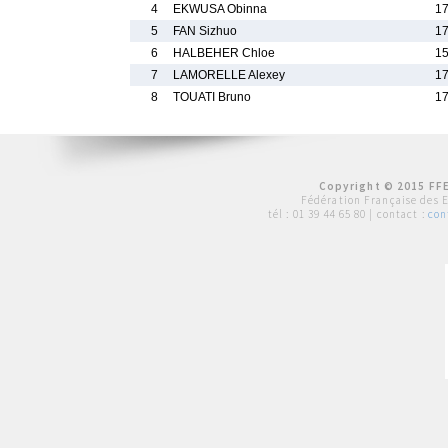
4
EKWUSA Obinna
17
5
FAN Sizhuo
17
6
HALBEHER Chloe
15
7
LAMORELLE Alexey
17
8
TOUATI Bruno
17
Copyright © 2015 FFE
Fédération Française des 
tél :
01 39 44 65 80
| contact :
con