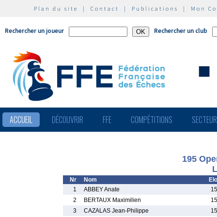
Plan du site
|
Contact
|
Publications
|
Mon C
Rechercher un joueur
Rechercher un club
ACCUEIL
DÉCOUVRIR
FFE
COMPÉTITIONS
SECTEU
195 Ope
L
Nr
Nom
El
1
ABBEY Anate
15
2
BERTAUX Maximilien
15
3
CAZALAS Jean-Philippe
15