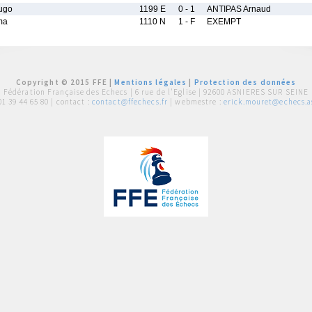
ugo
1199 E
0 - 1
ANTIPAS Arnaud
ma
1110 N
1 - F
EXEMPT
Copyright © 2015 FFE |
Mentions légales
|
Protection des données
Fédération Française des Echecs |
6 rue de l'Eglise | 92600 ASNIERES SUR SEINE
01 39 44 65 80
| contact :
contact@ffechecs.fr
| webmestre :
erick.mouret@echecs.as