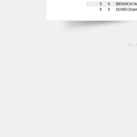
5
0
BENAICH H
6
0
OUNEI Doji
tél :