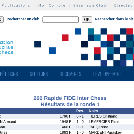
|
Publications
|
Mon Compte
|
Gérer son Club
|
Directeu
Rechercher un club
Rechercher dans le si
PÉTITIONS
SECTEURS
DOCUMENTS
DÉVELOPPEMENT
260 Rapide FIDE Inter Chess
Résultats de la ronde 1
Res.
Noirs
k
1796 F
0 - 1
TIERES Cristiano
N Armand
1948 F
1 - 0
LEMERCIER Pietro
ann
1460 F
0 - 1
JACQ Rene
lles
1883 F
1 - 0
MARDENI Paraskevi