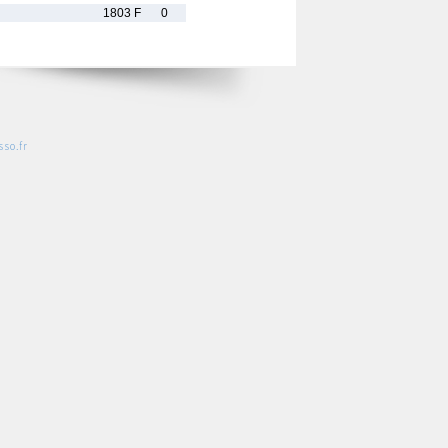
1803 F
0
so.fr