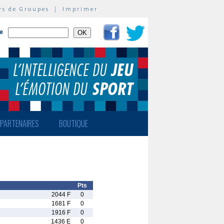
rs de Groupes
|
Imprimer
te
PARTENAIRES
BOUTIQUE
Pts
2044 F
0
1681 F
0
1916 F
0
1436 E
0