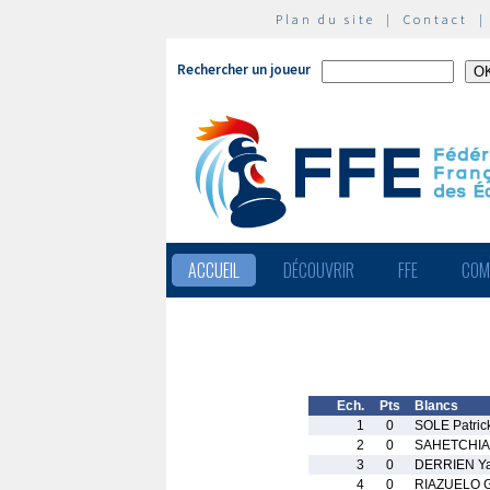
Plan du site
|
Contact
Rechercher un joueur
ACCUEIL
DÉCOUVRIR
FFE
COM
Ech.
Pts
Blancs
1
0
SOLE Patric
2
0
SAHETCHIA
3
0
DERRIEN Y
4
0
RIAZUELO Gi