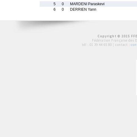
5
0
MARDENI Paraskevi
6
0
DERRIEN Yann
Copyright © 2015 FFE
Fédération Française des 
tél :
01 39 44 65 80
| contact :
con