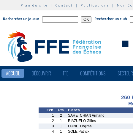
Plan du site
|
Contact
|
Publications
|
Mon C
Rechercher un joueur
Rechercher un club
ACCUEIL
DÉCOUVRIR
FFE
COMPÉTITIONS
SECTEU
260 
R
Ech.
Pts
Blancs
1
2
SAHETCHIAN Armand
2
1
RIAZUELO Gilles
3
1
OUNEI Dojima
4
1
SOLE Patrick