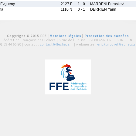
 Evgueny
2127 F
1 - 0
MARDENI Paraskevi
ma
1110 N
0 - 1
DERRIEN Yann
Copyright © 2015 FFE |
Mentions légales
|
Protection des données
Fédération Française des Echecs |
6 rue de l'Eglise | 92600 ASNIERES SUR SEINE
01 39 44 65 80
| contact :
contact@ffechecs.fr
| webmestre :
erick.mouret@echecs.as