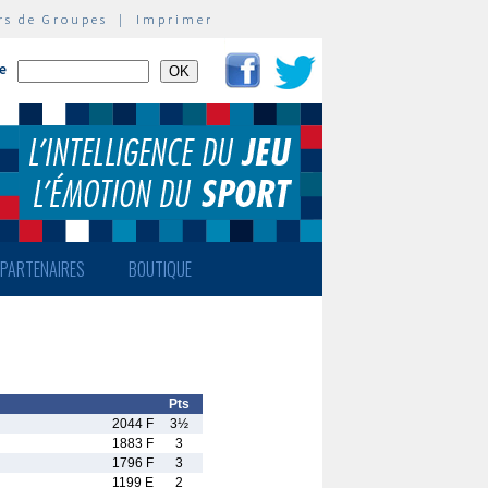
rs de Groupes
|
Imprimer
te
PARTENAIRES
BOUTIQUE
Pts
2044 F
3½
1883 F
3
1796 F
3
1199 E
2