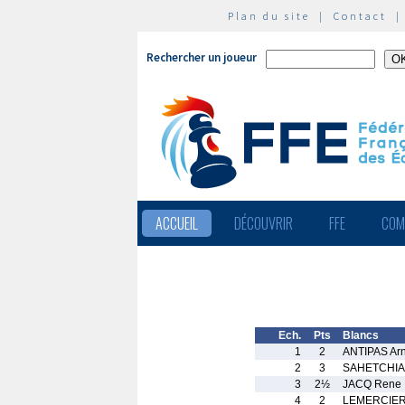
Plan du site
|
Contact
Rechercher un joueur
ACCUEIL
DÉCOUVRIR
FFE
COM
Ech.
Pts
Blancs
1
2
ANTIPAS Ar
2
3
SAHETCHIA
3
2½
JACQ Rene
4
2
LEMERCIER 