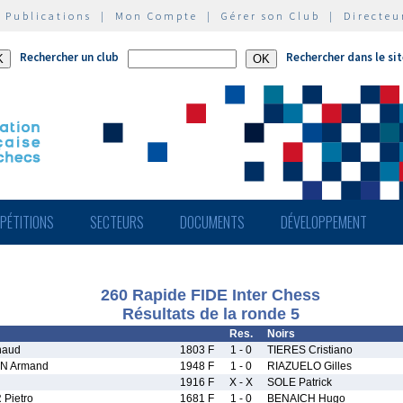
|
Publications
|
Mon Compte
|
Gérer son Club
|
Directeu
Rechercher un club
Rechercher dans le si
PÉTITIONS
SECTEURS
DOCUMENTS
DÉVELOPPEMENT
260 Rapide FIDE Inter Chess
Résultats de la ronde 5
Res.
Noirs
naud
1803 F
1 - 0
TIERES Cristiano
N Armand
1948 F
1 - 0
RIAZUELO Gilles
1916 F
X - X
SOLE Patrick
Pietro
1681 F
1 - 0
BENAICH Hugo