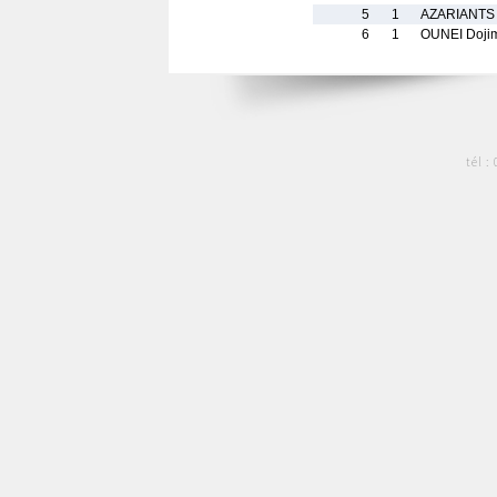
5
1
AZARIANTS
6
1
OUNEI Doji
tél :