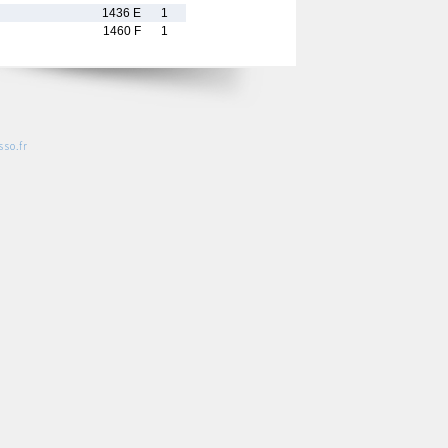
1436 E
1
1460 F
1
so.fr