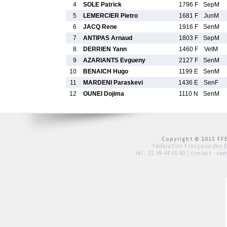
4
SOLE Patrick
1796 F
SepM
5
LEMERCIER Pietro
1681 F
JunM
6
JACQ Rene
1916 F
SenM
7
ANTIPAS Arnaud
1803 F
SepM
8
DERRIEN Yann
1460 F
VetM
9
AZARIANTS Evgueny
2127 F
SenM
10
BENAICH Hugo
1199 E
SenM
11
MARDENI Paraskevi
1436 E
SenF
12
OUNEI Dojima
1110 N
SenM
Copyright © 2015 FFE
Fédération Française des 
tél :
01 39 44 65 80
| contact :
con