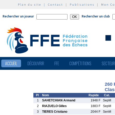
Plan du site
|
Contact
|
Publications
|
Mon C
Rechercher un joueur
Rechercher un club
ACCUEIL
DÉCOUVRIR
FFE
COMPÉTITIONS
SECTEU
260 
Clas
Pl
Nom
Rapide
Cat.
1
SAHETCHIAN Armand
1948 F
SepM
2
RIAZUELO Gilles
1883 F
SepM
3
TIERES Cristiano
2044 F
SenM