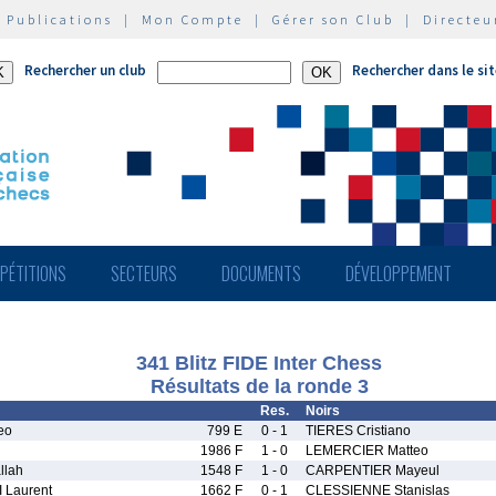
|
Publications
|
Mon Compte
|
Gérer son Club
|
Directeu
Rechercher un club
Rechercher dans le si
PÉTITIONS
SECTEURS
DOCUMENTS
DÉVELOPPEMENT
341 Blitz FIDE Inter Chess
Résultats de la ronde 3
Res.
Noirs
eo
799 E
0 - 1
TIERES Cristiano
1986 F
1 - 0
LEMERCIER Matteo
llah
1548 F
1 - 0
CARPENTIER Mayeul
Laurent
1662 F
0 - 1
CLESSIENNE Stanislas