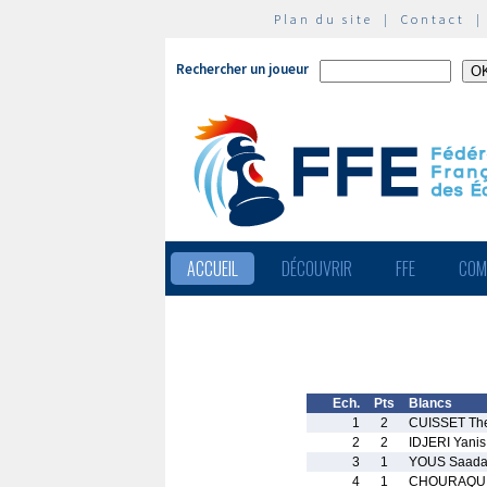
Plan du site
|
Contact
Rechercher un joueur
ACCUEIL
DÉCOUVRIR
FFE
COM
Ech.
Pts
Blancs
1
2
CUISSET Th
2
2
IDJERI Yanis
3
1
YOUS Saada
4
1
CHOURAQUI 