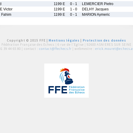
d
1199 E
0 - 1
LEMERCIER Pietro
 Victor
1199 E
1 - 0
DELHY Jacques
 Fahim
1199 E
0 - 1
MARION Aymeric
Copyright © 2015 FFE |
Mentions légales
|
Protection des données
Fédération Française des Echecs |
6 rue de l'Eglise | 92600 ASNIERES SUR SEINE
01 39 44 65 80
| contact :
contact@ffechecs.fr
| webmestre :
erick.mouret@echecs.as