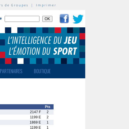
rs de Groupes
|
Imprimer
te
PARTENAIRES
BOUTIQUE
Pts
2147 F
2
1199 E
2
1869 E
1
1199 E
1