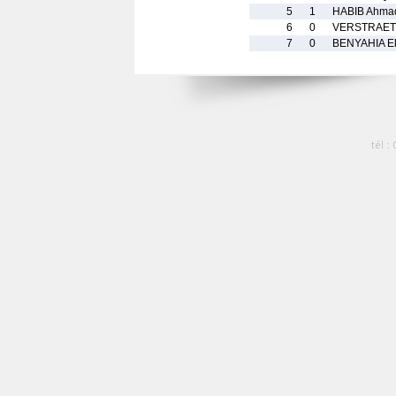
5
1
HABIB Ahma
6
0
VERSTRAETE
7
0
BENYAHIA El
tél :