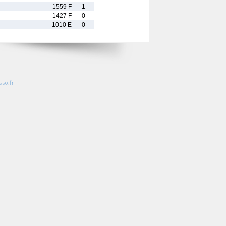
1559 F
1
1427 F
0
1010 E
0
so.fr