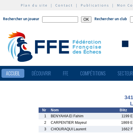
Plan du site
|
Contact
|
Publications
|
Mon C
Rechercher un joueur
Rechercher un club
ACCUEIL
DÉCOUVRIR
FFE
COMPÉTITIONS
SECTEU
341
L
Nr
Nom
Blitz
1
BENYAHIA El Fahim
1199 E
2
CARPENTIER Mayeul
1869 E
3
CHOURAQUI Laurent
1662 F