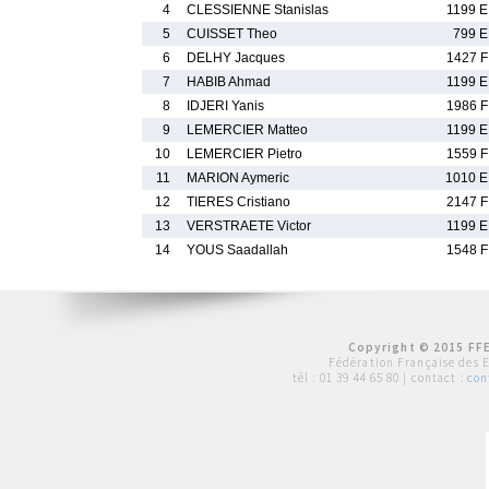
4
CLESSIENNE Stanislas
1199 E
5
CUISSET Theo
799 E
6
DELHY Jacques
1427 F
7
HABIB Ahmad
1199 E
8
IDJERI Yanis
1986 F
9
LEMERCIER Matteo
1199 E
10
LEMERCIER Pietro
1559 F
11
MARION Aymeric
1010 E
12
TIERES Cristiano
2147 F
13
VERSTRAETE Victor
1199 E
14
YOUS Saadallah
1548 F
Copyright © 2015 FFE
Fédération Française des 
tél :
01 39 44 65 80
| contact :
con