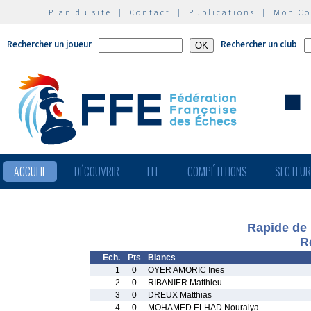
Plan du site
|
Contact
|
Publications
|
Mon C
Rechercher un joueur
Rechercher un club
ACCUEIL
DÉCOUVRIR
FFE
COMPÉTITIONS
SECTEU
Rapide de 
R
Ech.
Pts
Blancs
1
0
OYER AMORIC Ines
2
0
RIBANIER Matthieu
3
0
DREUX Matthias
4
0
MOHAMED ELHAD Nouraiya