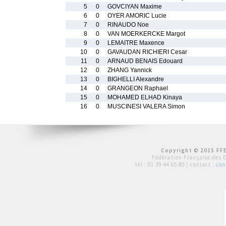
5
0
GOVCIYAN Maxime
6
0
OYER AMORIC Lucie
7
0
RINAUDO Noe
8
0
VAN MOERKERCKE Margot
9
0
LEMAITRE Maxence
10
0
GAVAUDAN RICHIERI Cesar
11
0
ARNAUD BENAIS Edouard
12
0
ZHANG Yannick
13
0
BIGHELLI Alexandre
14
0
GRANGEON Raphael
15
0
MOHAMED ELHAD Kinaya
16
0
MUSCINESI VALERA Simon
Copyright © 2015 FFE
Fédération Française des 
tél :
01 39 44 65 80
| contact :
con