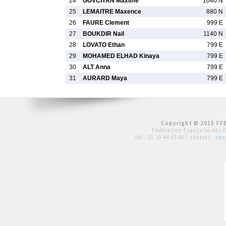
24
GOVCIYAN Maxime
1040 N
25
LEMAITRE Maxence
880 N
26
FAURE Clement
999 E
27
BOUKDIR Nail
1140 N
28
LOVATO Ethan
799 E
29
MOHAMED ELHAD Kinaya
799 E
30
ALT Anna
799 E
31
AURARD Maya
799 E
Copyright © 2015 FFE
Fédération Française des 
tél :
01 39 44 65 80
| contact :
con