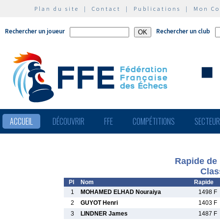
Plan du site
|
Contact
|
Publications
|
Mon C
Rechercher un joueur
Rechercher un club
ACCUEIL
DÉCOUVRIR
FFE
COMPÉTITIONS
SECTEU
Rapide de 
Clas
Pl
Nom
Rapide
1
MOHAMED ELHAD Nouraiya
1498 F
2
GUYOT Henri
1403 F
3
LINDNER James
1487 F