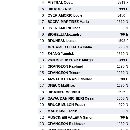
4
MISTRAL Cesar
1543 F
5
RINAUDO Noe
999 E
6
OYER AMORIC Lucie
1450 F
7
SCOPA MARTINEZ Maria
1360 N
8
OYER AMORIC Ines
1150 N
9
BIGHELLI Alexandre
799 E
10
BRUNEAU Lucas
1508 F
11
MOHAMED ELHAD Amane
1270 N
12
ZHANG Yannick
1360 N
13
VAN MOERKERCKE Margot
1399 E
14
GRANGEON Raphael
1190 N
15
GRANGEON Tristan
1380 N
16
ARNAUD BENAIS Edouard
799 E
17
DREUX Matthias
1130 N
18
RIBANIER Matthieu
1515 F
19
GAVAUDAN RICHIERI Cesar
1360 N
20
BRUCE MULON Poppy
970 N
21
MARGAINE Robin
1130 N
22
MUSCINESI VALERA Simon
799 E
23
GRANGEON Balthazar
1180 N