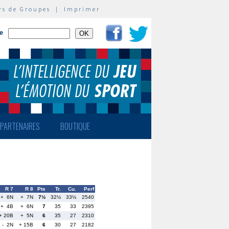
rs de Groupes
|
Imprimer
te
PARTENAIRES
BOUTIQUE
R 7
R 8
Pts
Tr.
Cu.
Perf
+ 6N
+ 7N
7½
32½
33½
2540
+ 4B
+ 6N
7
35
33
2395
+ 20B
+ 5N
6
35
27
2310
- 2N
+ 15B
6
30
27
2182