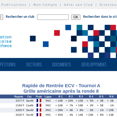
|
Publications
|
Mon Compte
|
Gérer son Club
|
Directeu
Rechercher un club
Rechercher dans le si
PÉTITIONS
SECTEURS
DOCUMENTS
DÉVELOPPEMENT
Rapide de Rentrée ECV - Tournoi A
Grille américaine après la ronde 8
Rapide
Cat.
Fede
Ligue
R 1
R 2
R 3
R 4
R 5
R 6
2377 F
SenM
PAC
+ 14B
+ 16N
+ 12B
= 5N
+ 3B
+ 2B
2169 F
CadM
PAC
+ 24B
+ 7N
+ 19B
+ 3N
+ 5B
- 1N
2420 F
SenM
PAC
+ 28N
+ 4B
+ 8N
- 2B
- 1N
+ 15B
2026 F
SenM
PAC
+ 30N
- 3N
+ 14B
+ 23B
+ 8N
+ 13B