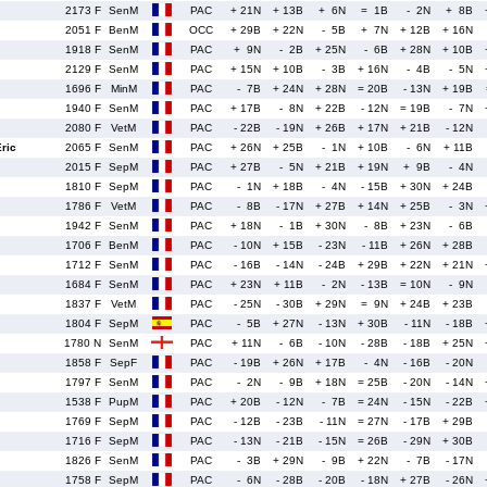
2173 F
SenM
PAC
+ 21N
+ 13B
+ 6N
= 1B
- 2N
+ 8B
2051 F
BenM
OCC
+ 29B
+ 22N
- 5B
+ 7N
+ 12B
+ 16N
1918 F
SenM
PAC
+ 9N
- 2B
+ 25N
- 6B
+ 28N
+ 10B
2129 F
SenM
PAC
+ 15N
+ 10B
- 3B
+ 16N
- 4B
- 5N
1696 F
MinM
PAC
- 7B
+ 24N
+ 28N
= 20B
- 13N
+ 19B
1940 F
SenM
PAC
+ 17B
- 8N
+ 22B
- 12N
= 19B
- 7N
2080 F
VetM
PAC
- 22B
- 19N
+ 26B
+ 17N
+ 21B
- 12N
ric
2065 F
SenM
PAC
+ 26N
+ 25B
- 1N
+ 10B
- 6N
+ 11B
2015 F
SepM
PAC
+ 27B
- 5N
+ 21B
+ 19N
+ 9B
- 4N
1810 F
SepM
PAC
- 1N
+ 18B
- 4N
- 15B
+ 30N
+ 24B
1786 F
VetM
PAC
- 8B
- 17N
+ 27B
+ 14N
+ 25B
- 3N
1942 F
SenM
PAC
+ 18N
- 1B
+ 30N
- 8B
+ 23N
- 6B
1706 F
BenM
PAC
- 10N
+ 15B
- 23N
- 11B
+ 26N
+ 28B
1712 F
SenM
PAC
- 16B
- 14N
- 24B
+ 29B
+ 22N
+ 21N
1684 F
SenM
PAC
+ 23N
+ 11B
- 2N
- 13B
= 10N
- 9N
1837 F
VetM
PAC
- 25N
- 30B
+ 29N
= 9N
+ 24B
+ 23B
1804 F
SepM
PAC
- 5B
+ 27N
- 13N
+ 30B
- 11N
- 18B
1780 N
SenM
PAC
+ 11N
- 6B
- 10N
- 28B
- 18B
+ 25N
1858 F
SepF
PAC
- 19B
+ 26N
+ 17B
- 4N
- 16B
- 20N
1797 F
SenM
PAC
- 2N
- 9B
+ 18N
= 25B
- 20N
- 14N
1538 F
PupM
PAC
+ 20B
- 12N
- 7B
= 24N
- 15N
- 22B
1769 F
SepM
PAC
- 12B
- 23B
- 11N
= 27N
- 17B
+ 29B
1716 F
SepM
PAC
- 13N
- 21B
- 15N
= 26B
- 29N
+ 30B
1826 F
SenM
PAC
- 3B
+ 29N
- 9B
+ 22N
- 7B
- 17N
1758 F
SepM
PAC
- 6N
- 28B
- 20B
- 18N
+ 27B
- 26N