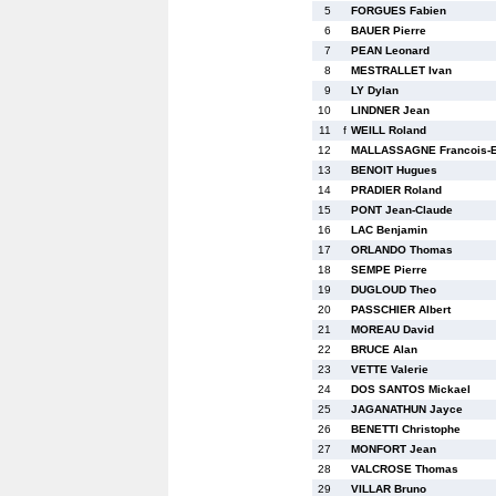
5
FORGUES Fabien
6
BAUER Pierre
7
PEAN Leonard
8
MESTRALLET Ivan
9
LY Dylan
10
LINDNER Jean
11
f
WEILL Roland
12
MALLASSAGNE Francois-E
13
BENOIT Hugues
14
PRADIER Roland
15
PONT Jean-Claude
16
LAC Benjamin
17
ORLANDO Thomas
18
SEMPE Pierre
19
DUGLOUD Theo
20
PASSCHIER Albert
21
MOREAU David
22
BRUCE Alan
23
VETTE Valerie
24
DOS SANTOS Mickael
25
JAGANATHUN Jayce
26
BENETTI Christophe
27
MONFORT Jean
28
VALCROSE Thomas
29
VILLAR Bruno