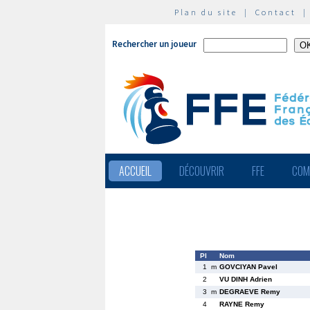
Plan du site
|
Contact
Rechercher un joueur
ACCUEIL
DÉCOUVRIR
FFE
COM
Pl
Nom
1
m
GOVCIYAN Pavel
2
VU DINH Adrien
3
m
DEGRAEVE Remy
4
RAYNE Remy