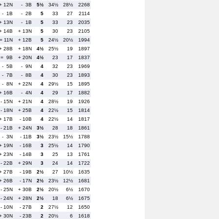
+ 12N
- 3B
5½
34½
28½
2268
- 1B
- 2B
5
33
27
2114
+ 13N
- 1B
5
33
23
2035
+ 14B
+ 13N
5
30
23
2105
= 11N
+ 12B
5
24½
20½
1994
+ 28B
+ 18N
4½
25½
19
1897
= 9B
+ 20N
4½
23
17
1837
- 5B
- 9N
4
32
23
1969
- 7B
- 8B
4
30
23
1893
- 8N
+ 22N
4
29½
15
1895
+ 16B
- 4N
4
29
17
1882
- 15N
+ 21N
4
28½
19
1926
- 18N
+ 25B
4
22½
15
1814
+ 17B
- 10B
4
22½
14
1817
- 21B
+ 24N
3½
28
18
1861
- 3N
- 11B
3½
23½
15½
1788
+ 19N
- 16B
3
25½
14
1790
+ 23N
- 14B
3
25
13
1761
- 22B
+ 29N
3
24
14
1722
+ 27B
- 19B
2½
27
10½
1635
+ 26B
- 17N
2½
23½
12½
1681
- 25N
+ 30B
2½
20½
6½
1670
- 24N
+ 28N
2½
18
6½
1675
- 10N
- 27B
2
27½
12
1650
+ 30N
- 23B
2
20½
6
1618