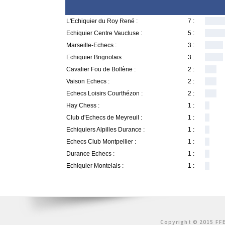
L'Echiquier du Roy René :
7 :
Echiquier Centre Vaucluse :
5 :
Marseille-Echecs :
3 :
Echiquier Brignolais :
3 :
Cavalier Fou de Bollène :
2 :
Vaison Echecs :
2 :
Echecs Loisirs Courthézon :
2 :
Hay Chess :
1 :
Club d'Echecs de Meyreuil :
1 :
Echiquiers Alpilles Durance :
1 :
Echecs Club Montpellier :
1 :
Durance Echecs :
1 :
Echiquier Montelais :
1 :
Copyright © 2015 FFE