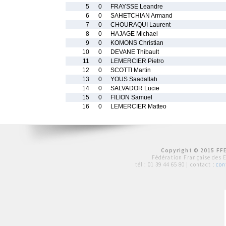
5
0
FRAYSSE Leandre
6
0
SAHETCHIAN Armand
7
0
CHOURAQUI Laurent
8
0
HAJAGE Michael
9
0
KOMONS Christian
10
0
DEVANE Thibault
11
0
LEMERCIER Pietro
12
0
SCOTTI Martin
13
0
YOUS Saadallah
14
0
SALVADOR Lucie
15
0
FILION Samuel
16
0
LEMERCIER Matteo
Copyright © 2015 FFE
Fédération Française des 
tél :
01 39 44 65 80
| contact :
con