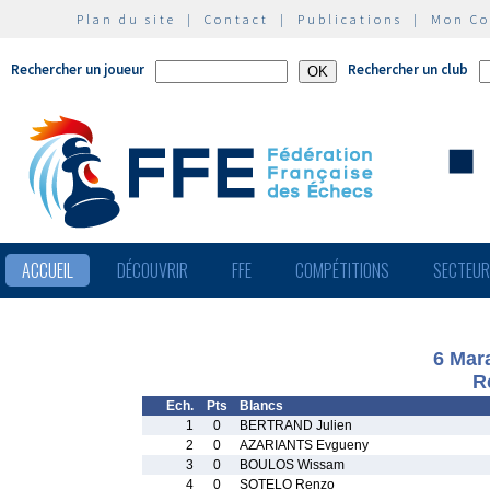
Plan du site
|
Contact
|
Publications
|
Mon C
Rechercher un joueur
Rechercher un club
ACCUEIL
DÉCOUVRIR
FFE
COMPÉTITIONS
SECTEU
6 Mara
R
Ech.
Pts
Blancs
1
0
BERTRAND Julien
2
0
AZARIANTS Evgueny
3
0
BOULOS Wissam
4
0
SOTELO Renzo