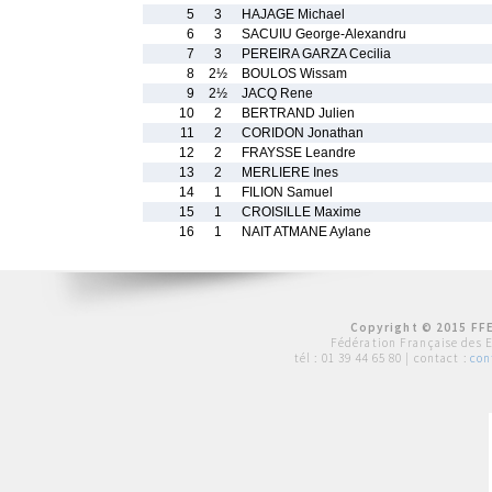
5
3
HAJAGE Michael
6
3
SACUIU George-Alexandru
7
3
PEREIRA GARZA Cecilia
8
2½
BOULOS Wissam
9
2½
JACQ Rene
10
2
BERTRAND Julien
11
2
CORIDON Jonathan
12
2
FRAYSSE Leandre
13
2
MERLIERE Ines
14
1
FILION Samuel
15
1
CROISILLE Maxime
16
1
NAIT ATMANE Aylane
Copyright © 2015 FFE
Fédération Française des 
tél :
01 39 44 65 80
| contact :
con