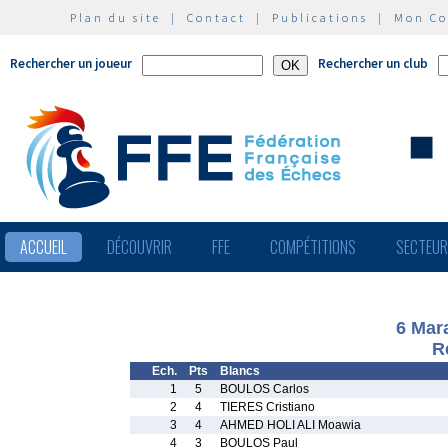
Plan du site
|
Contact
|
Publications
|
Mon C
Rechercher un joueur
Rechercher un club
ACCUEIL
DÉCOUVRIR
FFE
COMPÉTITIONS
SECTEU
6 Mara
R
Ech.
Pts
Blancs
1
5
BOULOS Carlos
2
4
TIERES Cristiano
3
4
AHMED HOLI ALI Moawia
4
3
BOULOS Paul