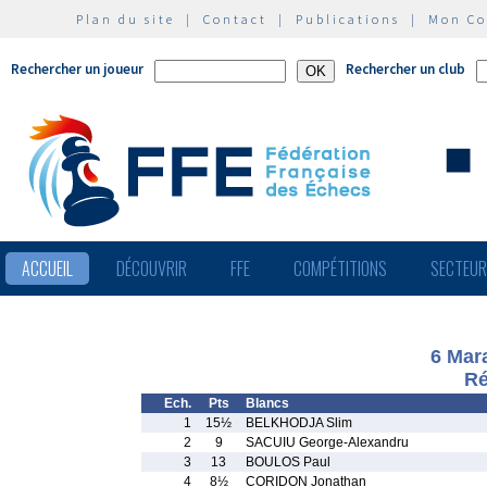
Plan du site
|
Contact
|
Publications
|
Mon C
Rechercher un joueur
Rechercher un club
ACCUEIL
DÉCOUVRIR
FFE
COMPÉTITIONS
SECTEU
6 Mara
Ré
Ech.
Pts
Blancs
1
15½
BELKHODJA Slim
2
9
SACUIU George-Alexandru
3
13
BOULOS Paul
4
8½
CORIDON Jonathan