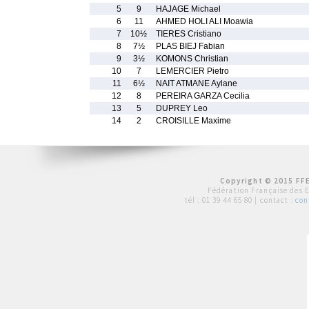
5
9
HAJAGE Michael
6
11
AHMED HOLI ALI Moawia
7
10½
TIERES Cristiano
8
7½
PLAS BIEJ Fabian
9
3½
KOMONS Christian
10
7
LEMERCIER Pietro
11
6½
NAIT ATMANE Aylane
12
8
PEREIRA GARZA Cecilia
13
5
DUPREY Leo
14
2
CROISILLE Maxime
Copyright © 2015 FFE
Fédération Française des 
tél :
01 39 44 65 80
| contact :
con