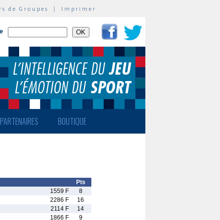
rs de Groupes
|
Imprimer
te
PARTENAIRES
BOUTIQUE
Pts
1559 F
8
2286 F
16
2114 F
14
1866 F
9