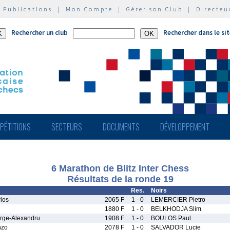
|
Publications
|
Mon Compte
|
Gérer son Club
|
Directeu
Rechercher un club
Rechercher dans le si
PÉTITIONS
SECTEURS
DOCUMENTS
DÉVELOPPEMENT
6 Marathon de Blitz Inter Chess
Résultats de la ronde 19
Res.
Noirs
los
2065 F
1 - 0
LEMERCIER Pietro
1880 F
1 - 0
BELKHODJA Slim
ge-Alexandru
1908 F
1 - 0
BOULOS Paul
nzo
2078 F
1 - 0
SALVADOR Lucie