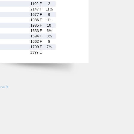
1199 E
2
2147 F
11½
1677 F
9
1986 F
11
1985 F
10
1633 F
6½
1594 F
3½
1662 F
8
1709 F
7½
1399 E
so.fr