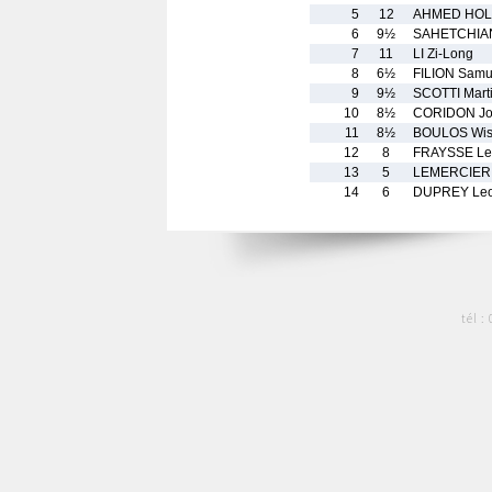
5
12
AHMED HOLI
6
9½
SAHETCHIA
7
11
LI Zi-Long
8
6½
FILION Samu
9
9½
SCOTTI Mart
10
8½
CORIDON Jo
11
8½
BOULOS Wi
12
8
FRAYSSE Le
13
5
LEMERCIER 
14
6
DUPREY Le
tél :