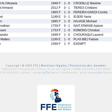
 ALI Moawia
1946 F
1 - 0
CROISILLE Maxime
N Armand
2012 F
0 - 1
TIERES Cristiano
1865 F
1 - 0
PEREIRA GARZA Cecilia
el
1199 E
0 - 1
IDJERI Yanis
in
1885 F
1 - 0
HAJAGE Michael
nathan
1759 F
0 - 1
NAIT ATMANE Aylane
ssam
1753 F
1 - 0
KOMONS Christian
andre
1699 F
1 - 0
CHOURAQUI Laurent
Matteo
1199 E
1 - 0
PLAS BIEJ Fabian
o
1569 F
1 - F
EXEMPT
Copyright © 2015 FFE |
Mentions légales
|
Protection des données
Fédération Française des Echecs |
6 rue de l'Eglise | 92600 ASNIERES SUR SEINE
01 39 44 65 80
| contact :
contact@ffechecs.fr
| webmestre :
erick.mouret@echecs.as