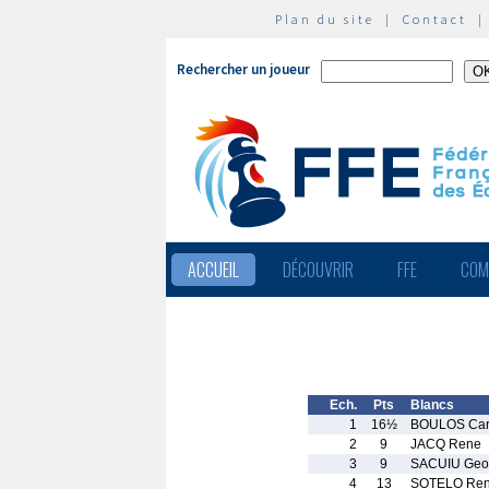
Plan du site
|
Contact
Rechercher un joueur
ACCUEIL
DÉCOUVRIR
FFE
COM
Ech.
Pts
Blancs
1
16½
BOULOS Car
2
9
JACQ Rene
3
9
SACUIU Geor
4
13
SOTELO Re