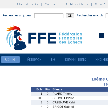
Plan du site
|
Contact
|
Publications
|
Mon C
Rechercher un joueur
Rechercher un club
ACCUEIL
DÉCOUVRIR
FFE
COMPÉTITIONS
SECTEU
10ème O
R
Ech.
Pts
Blancs
1
0
PLARD Thierry
100
0
SCHMITT Pierre
3
0
CAZENAVE Xabi
4
0
BRIGOT Gabriel