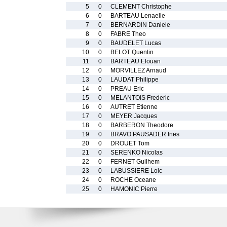
5
0
CLEMENT Christophe
6
0
BARTEAU Lenaelle
7
0
BERNARDIN Daniele
8
0
FABRE Theo
9
0
BAUDELET Lucas
10
0
BELOT Quentin
11
0
BARTEAU Elouan
12
0
MORVILLEZ Arnaud
13
0
LAUDAT Philippe
14
0
PREAU Eric
15
0
MELANTOIS Frederic
16
0
AUTRET Etienne
17
0
MEYER Jacques
18
0
BARBERON Theodore
19
0
BRAVO PAUSADER Ines
20
0
DROUET Tom
21
0
SERENKO Nicolas
22
0
FERNET Guilhem
23
0
LABUSSIERE Loic
24
0
ROCHE Oceane
25
0
HAMONIC Pierre