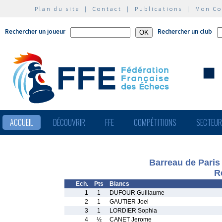
Plan du site
|
Contact
|
Publications
|
Mon C
Rechercher un joueur
Rechercher un club
ACCUEIL
DÉCOUVRIR
FFE
COMPÉTITIONS
SECTEU
Barreau de Pari
R
Ech.
Pts
Blancs
1
1
DUFOUR Guillaume
2
1
GAUTIER Joel
3
1
LORDIER Sophia
4
½
CANET Jerome