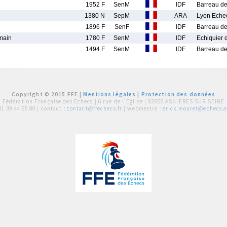
1952 F
SenM
IDF
Barreau de
1380 N
SepM
ARA
Lyon Eche
1896 F
SenF
IDF
Barreau de
main
1780 F
SenM
IDF
Echiquier d
1494 F
SenM
IDF
Barreau de
Copyright © 2015 FFE |
Mentions légales
|
Protection des données
Fédération Française des Echecs |
6 rue de l'Eglise | 92600 ASNIERES SUR SEINE
01 39 44 65 80
| contact :
contact@ffechecs.fr
| webmestre :
erick.mouret@echecs.as