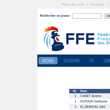
Plan du site
|
Contact
Rechercher un joueur
ACCUEIL
DÉCOUVRIR
FFE
COM
Nr
Nom
1
CANET Jerome
2
DUFOUR Guillaume
3
EL GEMAYEL Zahi