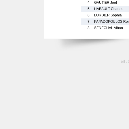
4
GAUTIER Joel
5
HABAULT Charles
6
LORDIER Sophia
7
PAPADOPOULOS Ro
8
SENECHAL Alban
tél :