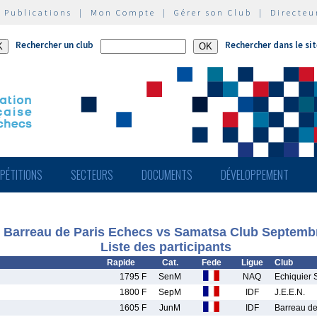
|
Publications
|
Mon Compte
|
Gérer son Club
|
Directeu
Rechercher un club
Rechercher dans le si
PÉTITIONS
SECTEURS
DOCUMENTS
DÉVELOPPEMENT
Barreau de Paris Echecs vs Samatsa Club Septemb
Liste des participants
Rapide
Cat.
Fede
Ligue
Club
1795 F
SenM
NAQ
Echiquier 
1800 F
SepM
IDF
J.E.E.N.
1605 F
JunM
IDF
Barreau de