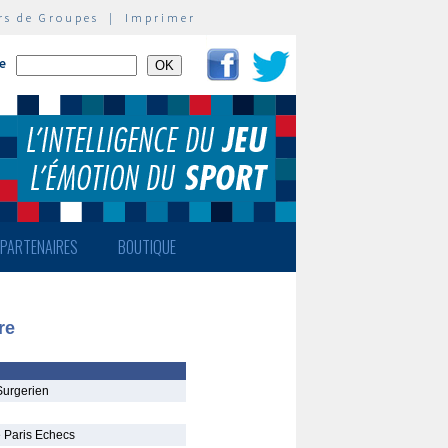
rs de Groupes
|
Imprimer
te
PARTENAIRES
BOUTIQUE
re
Surgerien
 Paris Echecs