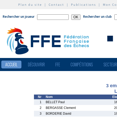
Plan du site
|
Contact
|
Publications
|
Mon C
Rechercher un joueur
Rechercher un club
ACCUEIL
DÉCOUVRIR
FFE
COMPÉTITIONS
SECTEU
3 em
L
Nr
Nom
Elo
1
BELLET Paul
1
2
BERGASSE Clement
2
3
BORDERIE David
1