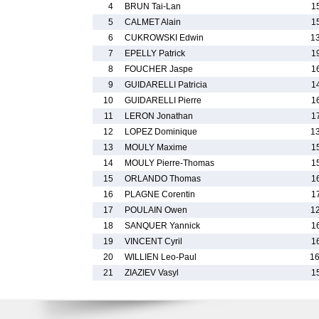
4
BRUN Tai-Lan
1
5
CALMET Alain
1
6
CUKROWSKI Edwin
1
7
EPELLY Patrick
1
8
FOUCHER Jaspe
1
9
GUIDARELLI Patricia
1
10
GUIDARELLI Pierre
1
11
LERON Jonathan
1
12
LOPEZ Dominique
1
13
MOULY Maxime
1
14
MOULY Pierre-Thomas
1
15
ORLANDO Thomas
1
16
PLAGNE Corentin
1
17
POULAIN Owen
1
18
SANQUER Yannick
1
19
VINCENT Cyril
1
20
WILLIEN Leo-Paul
1
21
ZIAZIEV Vasyl
1