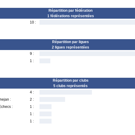
Répartition par fédération
1 fédérations représentées
10 :
Répartition par ligues
2 ligues représentées
9 :
1 :
Répartition par clubs
5 clubs représentés
4 :
nejan :
2 :
Echecs :
1 :
1 :
1 :