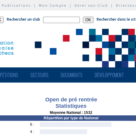
|
Publications
|
Mon Compte
|
Gérer son Club
|
Directeu
Rechercher un club
Rechercher dans le si
PÉTITIONS
SECTEURS
DOCUMENTS
DÉVELOPPEMENT
Open de pré rentrée
Statistiques
Moyenne National : 1532
Répartition par type de National
6 :
4 :