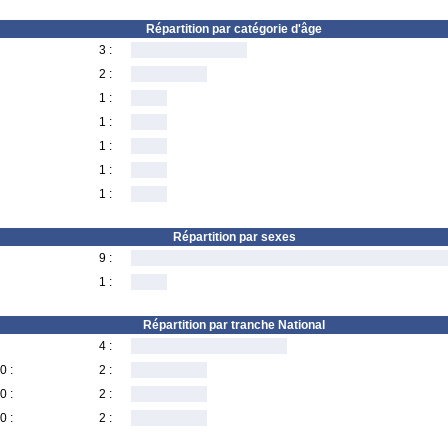
Répartition par catégorie d'âge
3 :
2 :
1 :
1 :
1 :
1 :
1 :
Répartition par sexes
9 :
1 :
Répartition par tranche National
4 :
0 :
2 :
0 :
2 :
0 :
2 :