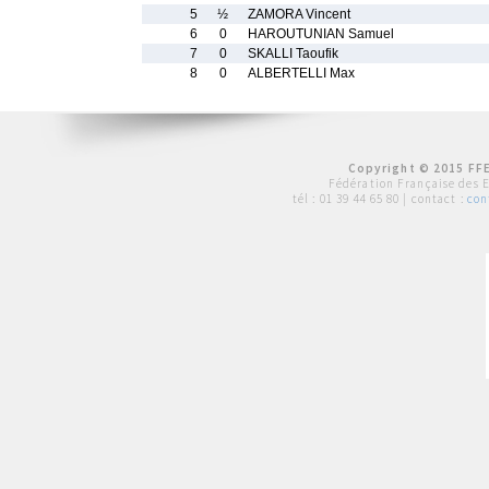
5
½
ZAMORA Vincent
6
0
HAROUTUNIAN Samuel
7
0
SKALLI Taoufik
8
0
ALBERTELLI Max
Copyright © 2015 FFE
Fédération Française des 
tél :
01 39 44 65 80
| contact :
con