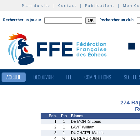
Plan du site
|
Contact
|
Publications
|
Mon C
Rechercher un joueur
Rechercher un club
ACCUEIL
DÉCOUVRIR
FFE
COMPÉTITIONS
SECTEU
274 Ra
R
Ech.
Pts
Blancs
1
1
DE MONTS Louis
2
1
LAVIT William
3
1
DUCHATEL Mathis
4
½
DE REMUR Jules