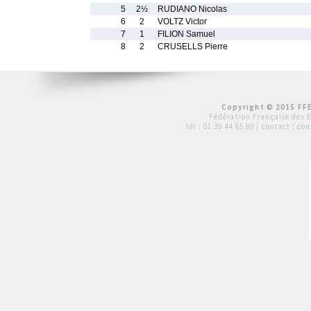
5
2½
RUDIANO Nicolas
6
2
VOLTZ Victor
7
1
FILION Samuel
8
2
CRUSELLS Pierre
Copyright © 2015 FFE
Fédération Française des 
tél :
01 39 44 65 80
| contact :
con