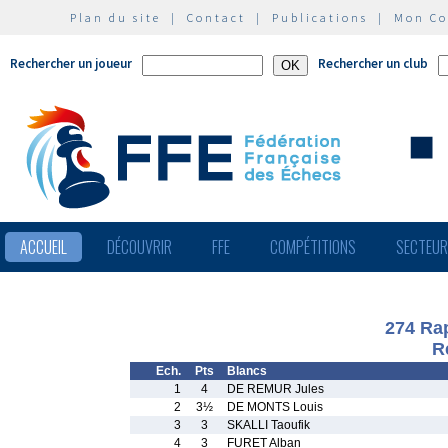
Plan du site
|
Contact
|
Publications
|
Mon C
Rechercher un joueur
Rechercher un club
ACCUEIL
DÉCOUVRIR
FFE
COMPÉTITIONS
SECTEU
274 Ra
R
Ech.
Pts
Blancs
1
4
DE REMUR Jules
2
3½
DE MONTS Louis
3
3
SKALLI Taoufik
4
3
FURET Alban