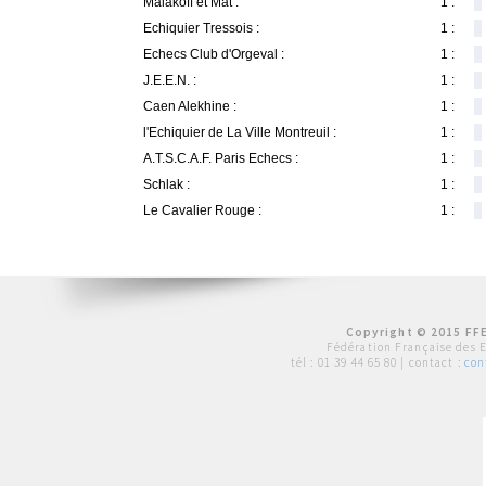
Malakoff et Mat :
1 :
Echiquier Tressois :
1 :
Echecs Club d'Orgeval :
1 :
J.E.E.N. :
1 :
Caen Alekhine :
1 :
l'Echiquier de La Ville Montreuil :
1 :
A.T.S.C.A.F. Paris Echecs :
1 :
Schlak :
1 :
Le Cavalier Rouge :
1 :
Copyright © 2015 FFE
Fédération Française des 
tél :
01 39 44 65 80
| contact :
con