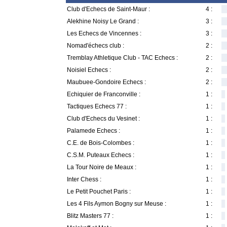
Club d'Echecs de Saint-Maur :
4 :
Alekhine Noisy Le Grand :
3 :
Les Echecs de Vincennes :
3 :
Nomad'échecs club :
2 :
Tremblay Athletique Club - TAC Echecs :
2 :
Noisiel Echecs :
2 :
Maubuee-Gondoire Echecs :
2 :
Echiquier de Franconville :
1 :
Tactiques Echecs 77 :
1 :
Club d'Echecs du Vesinet :
1 :
Palamede Echecs :
1 :
C.E. de Bois-Colombes :
1 :
C.S.M. Puteaux Echecs :
1 :
La Tour Noire de Meaux :
1 :
Inter Chess :
1 :
Le Petit Pouchet Paris :
1 :
Les 4 Fils Aymon Bogny sur Meuse :
1 :
Blitz Masters 77 :
1 :