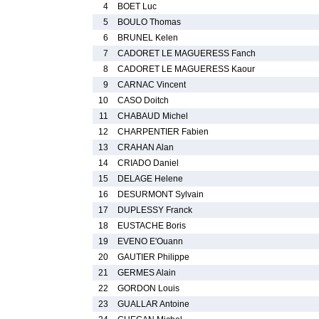
4
BOET Luc
5
BOULO Thomas
6
BRUNEL Kelen
7
CADORET LE MAGUERESS Fanch
8
CADORET LE MAGUERESS Kaour
9
CARNAC Vincent
10
CASO Doitch
11
CHABAUD Michel
12
CHARPENTIER Fabien
13
CRAHAN Alan
14
CRIADO Daniel
15
DELAGE Helene
16
DESURMONT Sylvain
17
DUPLESSY Franck
18
EUSTACHE Boris
19
EVENO E'Ouann
20
GAUTIER Philippe
21
GERMES Alain
22
GORDON Louis
23
GUALLAR Antoine