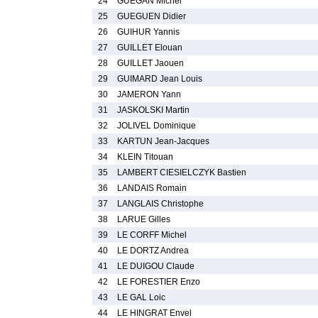
24
GUEGAN Michel
25
GUEGUEN Didier
26
GUIHUR Yannis
27
GUILLET Elouan
28
GUILLET Jaouen
29
GUIMARD Jean Louis
30
JAMERON Yann
31
JASKOLSKI Martin
32
JOLIVEL Dominique
33
KARTUN Jean-Jacques
34
KLEIN Titouan
35
LAMBERT CIESIELCZYK Bastien
36
LANDAIS Romain
37
LANGLAIS Christophe
38
LARUE Gilles
39
LE CORFF Michel
40
LE DORTZ Andrea
41
LE DUIGOU Claude
42
LE FORESTIER Enzo
43
LE GAL Loic
44
LE HINGRAT Envel