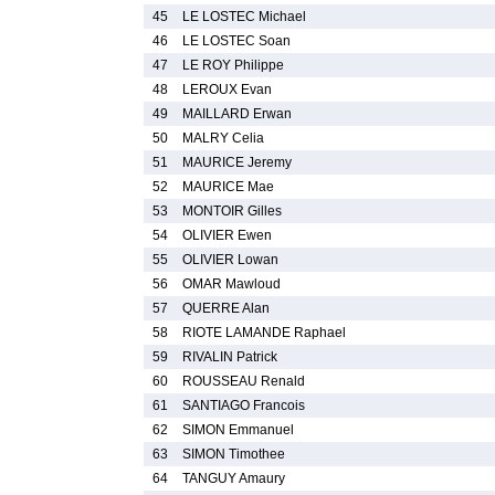
45
LE LOSTEC Michael
46
LE LOSTEC Soan
47
LE ROY Philippe
48
LEROUX Evan
49
MAILLARD Erwan
50
MALRY Celia
51
MAURICE Jeremy
52
MAURICE Mae
53
MONTOIR Gilles
54
OLIVIER Ewen
55
OLIVIER Lowan
56
OMAR Mawloud
57
QUERRE Alan
58
RIOTE LAMANDE Raphael
59
RIVALIN Patrick
60
ROUSSEAU Renald
61
SANTIAGO Francois
62
SIMON Emmanuel
63
SIMON Timothee
64
TANGUY Amaury