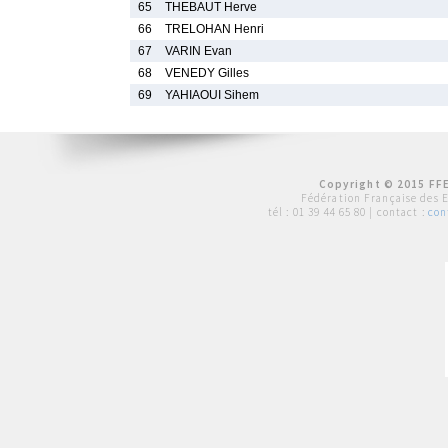
65
THEBAUT Herve
66
TRELOHAN Henri
67
VARIN Evan
68
VENEDY Gilles
69
YAHIAOUI Sihem
Copyright © 2015 FFE
Fédération Française des 
tél :
01 39 44 65 80
| contact :
con